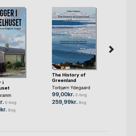
The History of
Greenland
 i
Alle l
uset
leder
Torbjørn Ydegaard
99,00kr.
E-bog
hramm
Jóhann
ph.d.
259,99kr.
r.
Bog
E-bog
29,0
kr.
Bog
100,