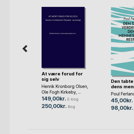
At være forud for
sig selv
Den tabte
ia Olsen
dens menn
Henrik Kronborg Olsen
,
-bog
Ole Fogh Kirkeby
, ...
Poul Ferlan
Bog
149,00kr.
E-bog
45,00kr.
250,00kr.
Bog
98,00kr.