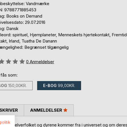
ibeskyttelse: Vandmærke
N: 9788771885453
lag: Books on Demand
ivelsesdato: 29.07.2016
og: Dansk
leord: spirituel, Hjemplaneter, Menneskets hjertekontakt, Fremti
akt, Irland, Tuatha De Danann
gængelighed: Begrænset tilgængelig
eldelse::
0
Anmeldelser
 fås som:
BOG
150,00KR.
E-BOG
99,00KR.
SKRIVER
ANMELDELSER
politik
m, hvor elverfolket og dyrene kommer fra i universet og om dere