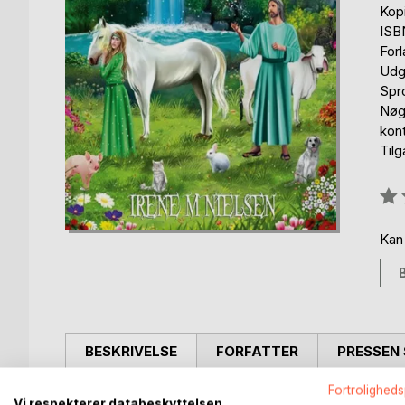
Kop
ISB
For
Udg
Spr
Nøg
kont
Til
Anm
0%
Kan
BESKRIVELSE
FORFATTER
PRESSEN 
Fortroligheds
"Elverfolket og dyrene" er en bog som fortæller o
Vi respekterer databeskyttelsen