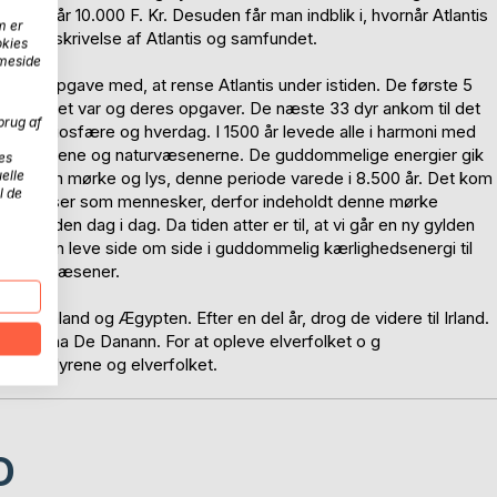
. Kr. til år 10.000 F. Kr. Desuden får man indblik i, hvornår Atlantis
m er
 kort beskrivelse af Atlantis og samfundet.
okies
mmeside
deres opgave med, at rense Atlantis under istiden. De første 5
ilke dyr det var og deres opgaver. De næste 33 dyr ankom til det
brug af
lantises biosfære og hverdag. I 1500 år levede alle i harmoni med
erne, dyrene og naturvæsenerne. De guddommelige energier gik
es
elle
n mellem mørke og lys, denne periode varede i 8.500 år. Det kom
l de
mme følelser som mennesker, derfor indeholdt denne mørke
væk den dag i dag. Da tiden atter er til, at vi går en ny gylden
 igen kan leve side om side i guddommelig kærlighedsenergi til
dt alle væsener.
l Grækenland og Ægypten. Efter en del år, drog de videre til Irland.
men Tuatha De Danann. For at opleve elverfolket o g
ellem dyrene og elverfolket.
D