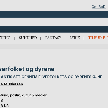
Om BoD
VNING
SUNDHED
FANTASY
LYRIK
TILBUD E-
verfolket og dyrene
LANTIS SET GENNEM ELVERFOLKETS OG DYRENES ØJNE
ne M. Nielsen
und, politik, kultur & medier
UB
,8 KB