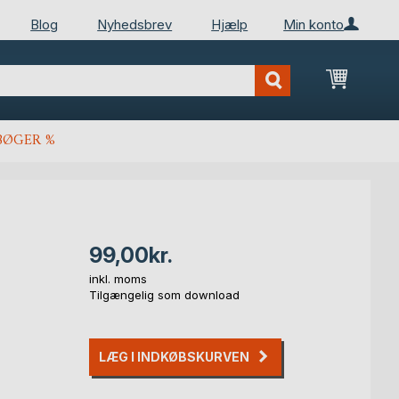
Blog
Nyhedsbrev
Hjælp
Min konto
Min ind
BØGER %
99,00kr.
inkl. moms
Tilgængelig som download
LÆG I INDKØBSKURVEN