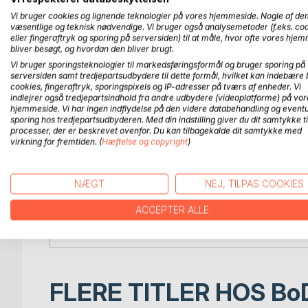
ankomst til Atlantis. Atlantis varede fra år 250.000 F
Vi bruger cookies og lignende teknologier på vores hjemmeside. Nogle af de
opstod og sidenhen blev til det gyldne Atlantis. En
væsentlige og teknisk nødvendige. Vi bruger også analysemetoder (f.eks. co
eller fingeraftryk og sporing på serversiden) til at måle, hvor ofte vores hje
bliver besøgt, og hvordan den bliver brugt.
Den fortæller om, hvornår de første 4 dyr kom og 
Vi bruger sporingsteknologier til markedsføringsformål og bruger sporing på
dyr, der inkarnerede under det gyldne Atlantis, hv
serversiden samt tredjepartsudbydere til dette formål, hvilket kan indebære 
gyldne Atlantis, de udgjorde en vigtig rolle for At
cookies, fingeraftryk, sporingspixels og IP-adresser på tværs af enheder. Vi
hinanden, både indbyggerne, englene, enhjørning
indlejrer også tredjepartsindhold fra andre udbydere (videoplatforme) på vor
hjemmeside. Vi har ingen indflydelse på den videre databehandling og eventu
op i en højere enhed. Men en dag kom adskillelse
sporing hos tredjepartsudbyderen. Med din indstilling giver du dit samtykke ti
også til at påvirke dyrene. Dyr indeholder de sa
processer, der er beskrevet ovenfor. Du kan tilbagekalde dit samtykke med
periode, megen lidelse og karma – og gør det stadig
virkning for fremtiden. (
Hæftelse og copyright
)
tidsalder i møde på Moder Jord, ønsker dyrene, vi
hinanden, og hvor enhedsbevidstheden trives blan
NÆGT
NEJ, TILPAS COOKIES
Elverfolket drog fra Atlantis, da det sank i havet ti
ACCEPTER ALLE
Du vil blive ført gennem Irlands historie. Til stam
menneskehedens hjertekontakt. Fremtidens spil m
FLERE TITLER HOS
Bo