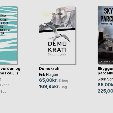
 verden og
Demokrati
Skygger
eskel(...)
parcelh
Erik Huigen
d
Bjørn Sc
65,00kr.
E-bog
85,00k
E-bog
169,95kr.
Bog
225,00
Bog