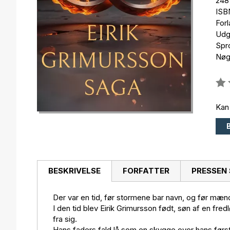
248
ISB
For
Udg
Spr
Nøgl
Anm
0%
Kan
BESKRIVELSE
FORFATTER
PRESSEN 
Der var en tid, før stormene bar navn, og før m
I den tid blev Eirik Grimursson født, søn af en fred
fra sig.
Hans faders fald lå som en skygge over hans først