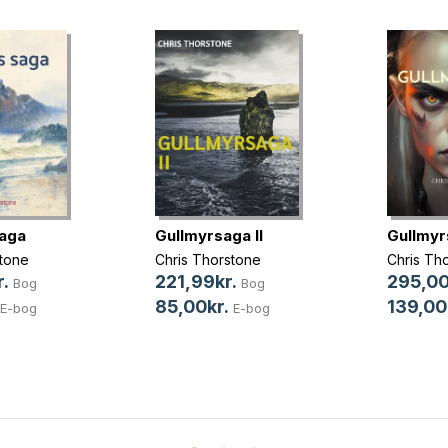
aga
Gullmyrsaga II
Gullmyr
stone
Chris Thorstone
Chris Th
.
221,99kr.
295,00
Bog
Bog
85,00kr.
139,00
E-bog
E-bog