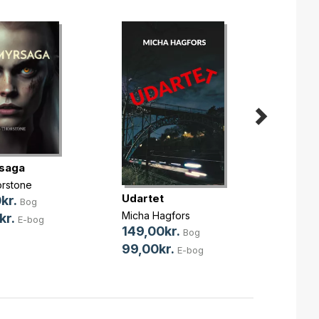
saga
Vends
orstone
Udartet
Anne 
kr.
Bog
Bagge
Micha Hagfors
kr.
E-bog
Lundsg
150,0
149,00kr.
Bog
75,0
99,00kr.
E-bog