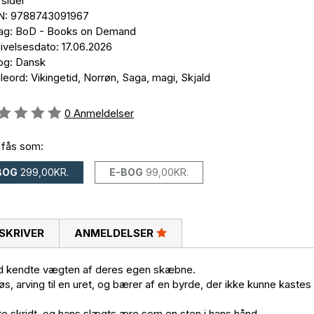
 sider
N: 9788743091967
lag: BoD - Books on Demand
ivelsesdato: 17.06.2026
og: Dansk
eord: Vikingetid, Norrøn, Saga, magi, Skjald
eldelse::
0
Anmeldelser
 fås som:
BOG
299,00KR.
E-BOG
99,00KR.
SKRIVER
ANMELDELSER
ænd kendte vægten af deres egen skæbne.
løs, arving til en uret, og bærer af en byrde, der ikke kunne kastes
e skridt, og hans slægts ære som en sten i hans hånd.