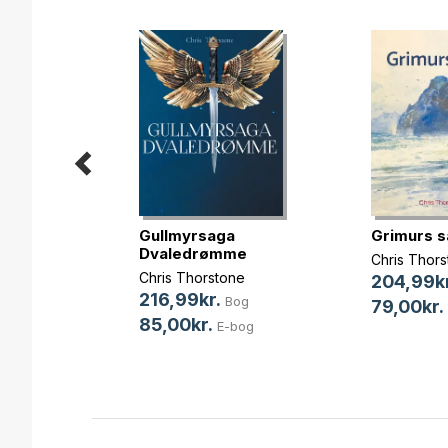
Gullmyrsaga
Grimurs s
Dvaledrømme
Chris Thor
Chris Thorstone
204,99kr
216,99kr.
Bog
s
79,00kr.
85,00kr.
E-bog
Bog
bog