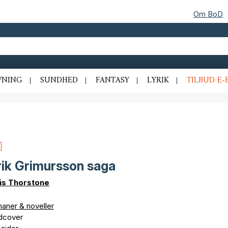
Om BoD
VNING
SUNDHED
FANTASY
LYRIK
TILBUD E-
rik Grimursson saga
is Thorstone
aner & noveller
dcover