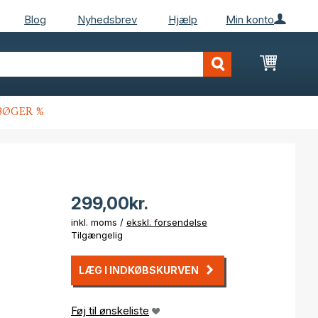
Blog
Nyhedsbrev
Hjælp
Min konto
Min ind
BØGER %
299,00kr.
inkl. moms /
ekskl. forsendelse
Tilgængelig
LÆG I INDKØBSKURVEN
Føj til ønskeliste