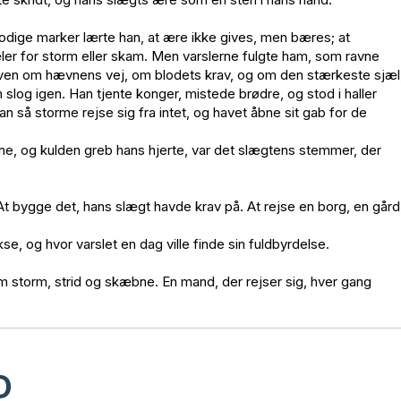
lodige marker lærte han, at ære ikke gives, men bæres; at
ler for storm eller skam. Men varslerne fulgte ham, som ravne
vølven om hævnens vej, om blodets krav, og om den stærkeste sjæl
n slog igen. Han tjente konger, mistede brødre, og stod i haller
så storme rejse sig fra intet, og havet åbne sit gab for de
, og kulden greb hans hjerte, var det slægtens stemmer, der
 At bygge det, hans slægt havde krav på. At rejse en borg, en gård
se, og hvor varslet en dag ville finde sin fuldbyrdelse.
 storm, strid og skæbne. En mand, der rejser sig, hver gang
D