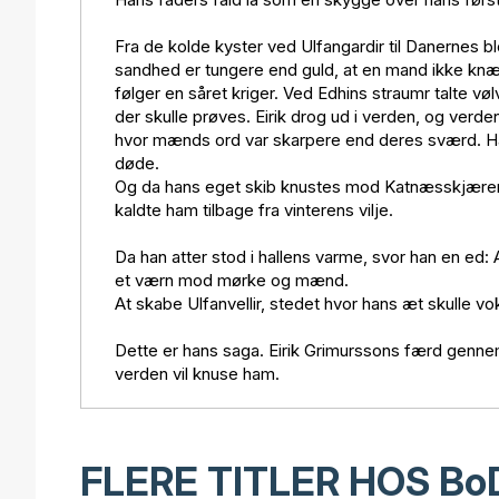
Fra de kolde kyster ved Ulfangardir til Danernes b
sandhed er tungere end guld, at en mand ikke knæ
følger en såret kriger. Ved Edhins straumr talte 
der skulle prøves. Eirik drog ud i verden, og verde
hvor mænds ord var skarpere end deres sværd. Han 
døde.
Og da hans eget skib knustes mod Katnæsskjærene
kaldte ham tilbage fra vinterens vilje.
Da han atter stod i hallens varme, svor han en ed:
et værn mod mørke og mænd.
At skabe Ulfanvellir, stedet hvor hans æt skulle vok
Dette er hans saga. Eirik Grimurssons færd gennem
verden vil knuse ham.
FLERE TITLER HOS
Bo