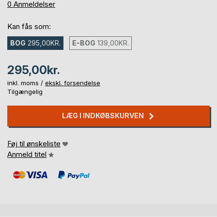
0%
0
Anmeldelser
Kan fås som:
BOG
295,00KR.
E-BOG
139,00KR.
295,00kr.
inkl. moms /
ekskl. forsendelse
Tilgængelig
LÆG I INDKØBSKURVEN
Føj til ønskeliste
Anmeld titel