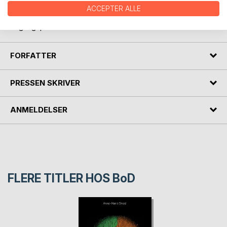
Bogen følger dagligagen, slægtens gang, deres glæder og
ACCEPTER ALLE
sorger for det mest med "Lille Bækgaard" som
udgangspunkt.
FORFATTER
PRESSEN SKRIVER
ANMELDELSER
FLERE TITLER HOS
BoD