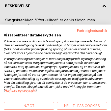
BESKRIVELSE
Slægtskrønikken "Efter Juliane" er delvis fiktion, men
samtidig erindringer og overleveringer gennem min egen
slægt, gennem mere end 100 år. Mange af personerne har
Fortrolighedspolitik
Vi respekterer databeskyttelsen
levet, ligesom flere af episoderne er sket i virkeligheden.
Jeg har selv navne og ansigter på størstedelen af
Vi bruger cookies og lignende teknologier på vores hjemmeside. Nogle af
dem er væsentlige og teknisk nødvendige. Vi bruger også analysemetoder
personerne i bogen.
(f.eks. cookies eller fingeraftryk og sporing på serversiden) til at måle,
hvor ofte vores hjemmeside bliver besøgt, og hvordan den bliver brugt.
Således begynder bogen med brylluppet mellem Juliane
Vi bruger sporingsteknologier til markedsføringsformål og bruger sporing
Piil og Anders Hedeboe, en septemberdag i 1880 - mine
på serversiden samt tredjepartsudbydere til dette formål, hvilket kan
oldeforældre. Lokationen er et lille landsogn i Himmerland,
indebære brug af cookies, fingeraftryk, sporingspixels og IP-adresser på
tværs af enheder. Vi indlejrer også tredjepartsindhold fra andre udbydere
hvor det unge par begynder deres liv på "Lille Bækgaard"
(videoplatforme) på vores hjemmeside. Vi har ingen indflydelse på den
som bliver 3. generationers fødehjem.
videre databehandling og eventuelle sporing hos tredjepartsudbyderen.
Efterhånden bevæger personeren sig ud i verden, hvilket
Med din indstilling giver du dit samtykke til de processer, der er beskrevet
ovenfor. Du kan tilbagekalde dit samtykke med virkning for fremtiden.
får sine konsekvenser, ligesom 2.Verdenskrig også spiller
(
Hæftelse og copyright
)
en rolle.
Bogen er præget af datidens normer og skikke, samt
NÆGT
NEJ, TILPAS COOKIES
enkelte passager med egnens dialekt .