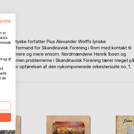
politik
m er
okies
il den tyske forfatter Pius Alexander Wolffs lyriske
mmeside
et som formand for Skandinavisk Forening i Rom med kontakt til
nkilde sig mere og mere ensom. Nordmændene Henrik Ibsen og
brug af
vnkilde, men problemerne i Skandinavisk Forening tærer meget p
r 1881 hvor opførelsen af den nykomponerede orkestersuite no. 1.
es
elle
l de
D