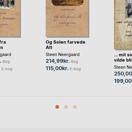
fra
Og Solen farvede
en
Alt
... mit 
gaard
Steen Neergaard
vilde bliv
.
214,99kr.
Bog
Bog
Steen Ne
.
115,00kr.
E-bog
E-bog
250,00
199,00