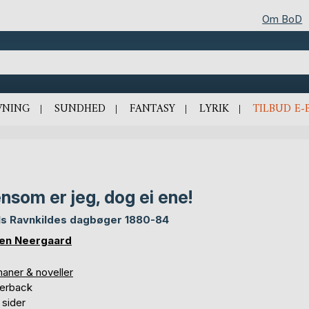
Om BoD
VNING
SUNDHED
FANTASY
LYRIK
TILBUD E-
nsom er jeg, dog ei ene!
ls Ravnkildes dagbøger 1880-84
en Neergaard
aner & noveller
erback
 sider