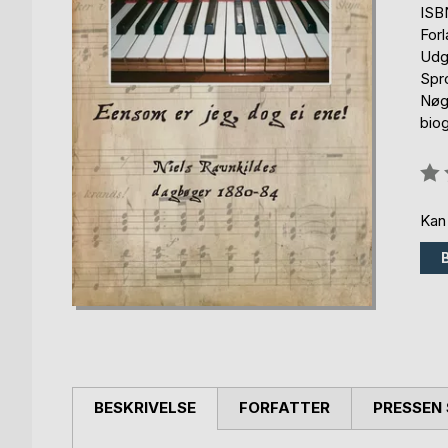
ISB
For
Udg
Spr
Nøgl
biog
Anm
0%
Kan
BESKRIVELSE
FORFATTER
PRESSEN 