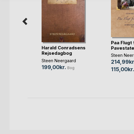
Paa Flugt 
Harald Conradsens
Pavestat
Rejsedagbog
 II
Steen Neer
Steen Neergaard
214,99kr
stensen
199,00kr.
Bog
115,00kr
Bog
bog