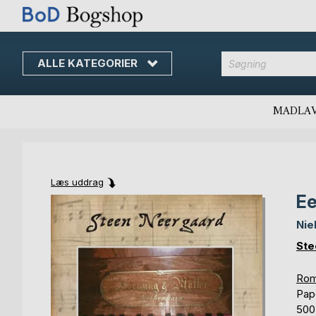
ALLE KATEGORIER
MADLA
Læs uddrag
Ee
Skip
Skip
to
to
Nie
the
the
end
beginning
Ste
of
of
the
the
Rom
images
images
Pap
gallery
gallery
500