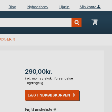
Blog
Nyhedsbrev
Hjælp
Min konto
Min ind
BØGER %
290,00kr.
inkl. moms /
ekskl. forsendelse
Tilgængelig
LÆG I INDKØBSKURVEN
Føj til ønskeliste