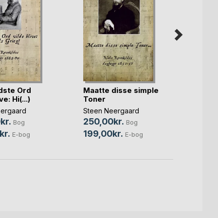
sidste Ord
Maatte disse simple
Udart
e: Hi(...)
Toner
Micha 
ergaard
Steen Neergaard
149,
kr.
250,00kr.
Bog
Bog
99,0
kr.
199,00kr.
E-bog
E-bog