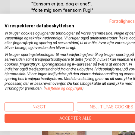
"Eensom er jeg, dog ei ene!".
"fölte mig som “eensom Fugl"
"Gik min eensomme Söndagsgang"
Fortroligheds
hvor jeg paa min eensomme Gang
Vi respekterer databeskyttelsen
- i mit Aftenhjem paa Piazza Poli
Vi bruger cookies og lignende teknologier på vores hjemmeside. Nogle af de
væsentlige og teknisk nødvendige. Vi bruger også analysemetoder (f.eks. co
skrev komponisten Niels Ravnkilde med reference t
eller fingeraftryk og sporing på serversiden) til at måle, hvor ofte vores hje
sigøjnerdrama Preciosa fra 1822. Trods æreshverv
bliver besøgt, og hvordan den bliver brugt.
både tilrejsende og fastboende, følte Niels Rav
Vi bruger sporingsteknologier til markedsføringsformål og bruger sporing på
serversiden samt tredjepartsudbydere til dette formål, hvilket kan indebære 
Edvard Grieg støtter på hver deres måde Niels Ra
cookies, fingeraftryk, sporingspixels og IP-adresser på tværs af enheder. Vi
kræfterne. En mærkedag i hans liv er d. 11. februa
indlejrer også tredjepartsindhold fra andre udbydere (videoplatforme) på vor
finder sted.
hjemmeside. Vi har ingen indflydelse på den videre databehandling og eventu
sporing hos tredjepartsudbyderen. Med din indstilling giver du dit samtykke ti
processer, der er beskrevet ovenfor. Du kan tilbagekalde dit samtykke med
virkning for fremtiden. (
Hæftelse og copyright
)
FLERE TITLER HOS
Bo
NÆGT
NEJ, TILPAS COOKIES
ACCEPTER ALLE