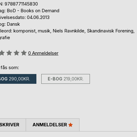
N: 9788771145830
lag: BoD - Books on Demand
ivelsesdato: 04.06.2013
og: Dansk
eord: komponist, musik, Niels Ravnkilde, Skandinavisk Forening,
rafie
eldelse::
0
Anmeldelser
 fås som:
BOG
290,00KR.
E-BOG
219,00KR.
SKRIVER
ANMELDELSER