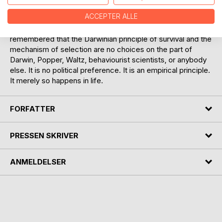
theory. Natural selection simply resembles falsification.
ACCEPTER ALLE
From the point of view of humanism, it is to be
remembered that the Darwinian principle of survival and the
mechanism of selection are no choices on the part of
Darwin, Popper, Waltz, behaviourist scientists, or anybody
else. It is no political preference. It is an empirical principle.
It merely so happens in life.
FORFATTER
PRESSEN SKRIVER
ANMELDELSER