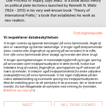
'Due Process of Inquiry, says Waltz' is a book about theory
on political plate tectonics launched by Kenneth N. Waltz
(1924 - 2013) in his very well-known book 'Theory of
International Politic;' a book that establishes his work as
neo-realism.
Waltz’s core theory depicts in a tentative axiomatic system
Fortrolighedspolitik
his chief postulate of the two co-existing political systems
Vi respekterer databeskyttelsen
namely the complementarity of hierarchy and anarchy;
Vi bruger cookies og lignende teknologier på vores hjemmeside. Nogle af
complementary as defined by Bohr.
dem er væsentlige og teknisk nødvendige. Vi bruger også analysemetoder
(f.eks. cookies eller fingeraftryk og sporing på serversiden) til at måle,
hvor ofte vores hjemmeside bliver besøgt, og hvordan den bliver brugt.
It is empirical theory that measures power in the political
anarchy in polarity; judged on the standards of Sir Karl
Vi bruger sporingsteknologier til markedsføringsformål og bruger sporing
på serversiden samt tredjepartsudbydere til dette formål, hvilket kan
Popper. It is also theory that can serve as framework for
indebære brug af cookies, fingeraftryk, sporingspixels og IP-adresser på
logics of situation as they spring from the distributional
tværs af enheder. Vi indlejrer også tredjepartsindhold fra andre udbydere
structural dynamics.
(videoplatforme) på vores hjemmeside. Vi har ingen indflydelse på den
videre databehandling og eventuelle sporing hos tredjepartsudbyderen.
Med din indstilling giver du dit samtykke til de processer, der er beskrevet
To capture the fundamental logic of pole's behaviour Waltz
ovenfor. Du kan tilbagekalde dit samtykke med virkning for fremtiden.
imported the principle of survival motive and the notion of
(
Hæftelse og copyright
)
'selection' from Darwinian theory. Natural selection is the
empirical principle that bridges Darwinian theory with
Popperian falsificationism and Waltzian structural political
NÆGT
NEJ, TILPAS COOKIES