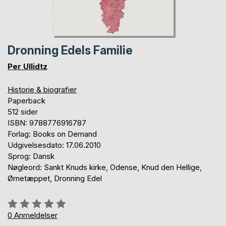
Dronning Edels Familie
Per Ullidtz
Historie & biografier
Paperback
512 sider
ISBN: 9788776916787
Forlag: Books on Demand
Udgivelsesdato: 17.06.2010
Sprog: Dansk
Nøgleord: Sankt Knuds kirke, Odense, Knud den Hellige,
Ørnetæppet, Dronning Edel
Anmeldelse::
0%
0
Anmeldelser