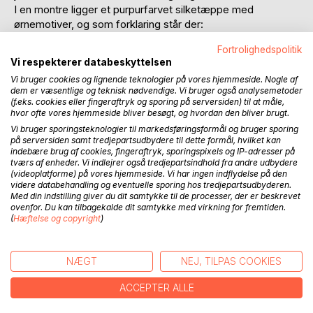
I en montre ligger et purpurfarvet silketæppe med
ørnemotiver, og som forklaring står der:
Fortrolighedspolitik
Ørnetæppet.
Vi respekterer databeskyttelsen
"Den danske kong Knud II blev under et bondeoprør 1086
Vi bruger cookies og lignende teknologier på vores hjemmeside. Nogle af
myrdet i Skt. Albans kirke i Odense. År 1100 blev han
dem er væsentlige og teknisk nødvendige. Vi bruger også analysemetoder
helgenkåret og hans jordiske rester overført til et fornemt
(f.eks. cookies eller fingeraftryk og sporing på serversiden) til at måle,
skrin og gravlagt i den nye stenkirke, der senere kaldtes
hvor ofte vores hjemmeside bliver besøgt, og hvordan den bliver brugt.
Skt. Knud. Da man i 1888 åbnede graven, kunne man
Vi bruger sporingsteknologier til markedsføringsformål og bruger sporing
konstatere, at den havde været udsat for gravrøveri. Blandt
på serversiden samt tredjepartsudbydere til dette formål, hvilket kan
indebære brug af cookies, fingeraftryk, sporingspixels og IP-adresser på
de få bevarede ting var Ørnetæppet. Det var sandsynligvis
tværs af enheder. Vi indlejrer også tredjepartsindhold fra andre udbydere
fremstillet i Syditalien, hvorfra det må være sendt af Knuds
(videoplatforme) på vores hjemmeside. Vi har ingen indflydelse på den
enke, der blev gift med Kong Roger af Apulien.”
videre databehandling og eventuelle sporing hos tredjepartsudbyderen.
Med din indstilling giver du dit samtykke til de processer, der er beskrevet
ovenfor. Du kan tilbagekalde dit samtykke med virkning for fremtiden.
Hvordan i alverden havnede Knud’s enke i Apulien, Italiens
(
Hæftelse og copyright
)
støvlehæl, mere end 2000 km fra Danmark? For over 900
år siden?
NÆGT
NEJ, TILPAS COOKIES
Fortællingen om dronning Edel og hendes store familie er
også en fortælling om hvordan det tidlige Europa, hærget
ACCEPTER ALLE
af interne og eksterne røverbander og næsten uden