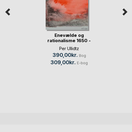
Enevælde og
rationalisme 1650 -
1720
Per Ullidtz
390,00kr.
Bog
309,00kr.
E-bog