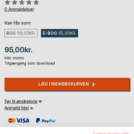
Anmeldelse::
0%
0
Anmeldelser
Kan fås som:
BOG
119,00KR.
E-BOG
95,00KR.
95,00kr.
inkl. moms
Tilgængelig som download
LÆG I INDKØBSKURVEN
Føj til ønskeliste
Anmeld titel