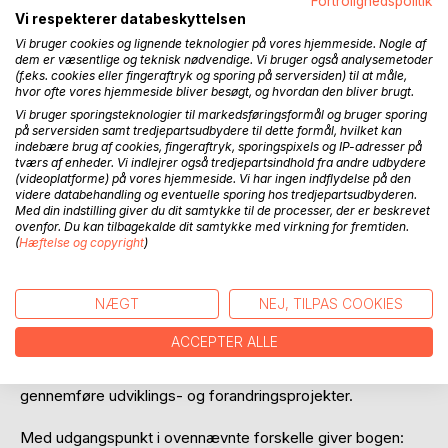
Fortrolighedspolitik
Vi respekterer databeskyttelsen
Vi bruger cookies og lignende teknologier på vores hjemmeside. Nogle af
dem er væsentlige og teknisk nødvendige. Vi bruger også analysemetoder
BESKRIVELSE
(f.eks. cookies eller fingeraftryk og sporing på serversiden) til at måle,
hvor ofte vores hjemmeside bliver besøgt, og hvordan den bliver brugt.
Vi bruger sporingsteknologier til markedsføringsformål og bruger sporing
Denne bog giver et bud på, hvordan vi kan få mere
på serversiden samt tredjepartsudbydere til dette formål, hvilket kan
udvikling i vores virksomheder. Mennesker er kreative og
indebære brug af cookies, fingeraftryk, sporingspixels og IP-adresser på
tværs af enheder. Vi indlejrer også tredjepartsindhold fra andre udbydere
kan ikke lade være med at forbedre verden, men vi
(videoplatforme) på vores hjemmeside. Vi har ingen indflydelse på den
stoppes i processen. Vi stopper os selv og hinanden.
videre databehandling og eventuelle sporing hos tredjepartsudbyderen.
Med din indstilling giver du dit samtykke til de processer, der er beskrevet
Denne bog tegner et billede af, at drifts- og
ovenfor. Du kan tilbagekalde dit samtykke med virkning for fremtiden.
(
Hæftelse og copyright
)
udviklingsopgaver grundlæggende er forskellige i
sprogbrug, adfærd og holdninger og derfor modarbejder
hinanden.
NÆGT
NEJ, TILPAS COOKIES
En bevidsthed om denne forskel, og evnen til at veksle,
ACCEPTER ALLE
mellem drift og udvikling kan reducere disse forhindringer,
så vi får mere udviklingskraft i vores virksomheder til at
gennemføre udviklings- og forandringsprojekter.
Med udgangspunkt i ovennævnte forskelle giver bogen: