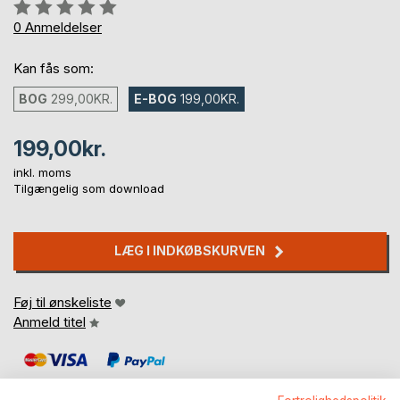
Anmeldelse::
0%
0
Anmeldelser
Kan fås som:
BOG
299,00KR.
E-BOG
199,00KR.
199,00kr.
inkl. moms
Tilgængelig som download
LÆG I INDKØBSKURVEN
Føj til ønskeliste
Anmeld titel