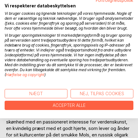
Fortrolighedspolitik
Vi respekterer databeskyttelsen
Vi bruger cookies og lignende teknologier på vores hjemmeside. Nogle af
dem er væsentlige og teknisk nødvendige. Vi bruger også analysemetoder
BESKRIVELSE
(f.eks. cookies eller fingeraftryk og sporing på serversiden) til at måle,
hvor ofte vores hjemmeside bliver besøgt, og hvordan den bliver brugt.
Vi bruger sporingsteknologier til markedsføringsformål og bruger sporing
En excentrisk professor og elsker af al skønheden i verden
på serversiden samt tredjepartsudbydere til dette formål, hvilket kan
er på flugt gennem det sydlige Bhutans ufremkommelige
indebære brug af cookies, fingeraftryk, sporingspixels og IP-adresser på
tværs af enheder. Vi indlejrer også tredjepartsindhold fra andre udbydere
regnskove; en hjerneforsker og nobelpriskandidat bliver
(videoplatforme) på vores hjemmeside. Vi har ingen indflydelse på den
fundet død i sit laboratorium lige før afsløringen af en
videre databehandling og eventuelle sporing hos tredjepartsudbyderen.
banebrydende opdagelse; et uventet møde finder sted i
Med din indstilling giver du dit samtykke til de processer, der er beskrevet
Assisis eventyrlige verden af klostre og
ovenfor. Du kan tilbagekalde dit samtykke med virkning for fremtiden.
(
Hæftelse og copyright
)
senmiddelalderkunst; og en hæsblæsende jagt udfolder sig
i de sydsibiriske bjerge og Tibets ødemark. Dertil en drage,
der skjuler sig i en brønds bundløse vande, og en fortryllet
NÆGT
NEJ, TILPAS COOKIES
dal med en urgammel Buddha, som skænker beskueren
evig lykke.
ACCEPTER ALLE
Undervejs på denne rejse skal vi møde en napolitansk
skønhed med en passioneret interesse for verdenskunst,
en kvindelig præst med et godt hjerte, som lever og ånder
for sit kulturcenter på det smukke Mols, en russisk oligark