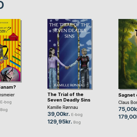
D
Sanam?
The Trial of the
Sagnet 
nsmeier
Seven Deadly Sins
E-bog
Claus Bo
Kamille Rønnau
75,00k
Bog
39,00kr.
E-bog
179,00
129,95kr.
Bog