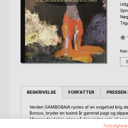
Udg
Spr
Nøgl
Tilg
Anm
0%
Kan
BESKRIVELSE
FORFATTER
PRESSEN 
Verden GAMBOBAIA rystes af en svigefuld krig den
Borsox, bryder en tusind år gammel pagt og slippe
Miranias fredelige ørige på den anden side af oce
angreb af alipiatræernes legendariske magi, og d
Fortroligheds