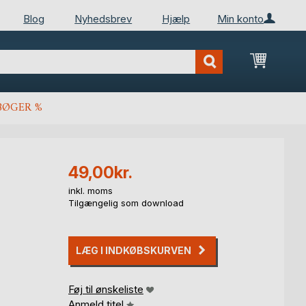
Blog
Nyhedsbrev
Hjælp
Min konto
Min ind
BØGER %
49,00kr.
inkl. moms
Tilgængelig som download
LÆG I INDKØBSKURVEN
Føj til ønskeliste
Anmeld titel