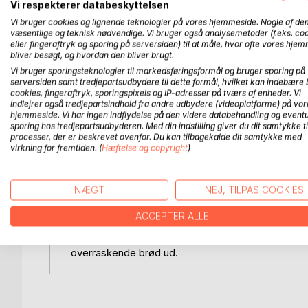
Vi respekterer databeskyttelsen
uventede overfald.
Vi bruger cookies og lignende teknologier på vores hjemmeside. Nogle af de
væsentlige og teknisk nødvendige. Vi bruger også analysemetoder (f.eks. co
Med et indædt had til besætterne kæmper den ung
eller fingeraftryk og sporing på serversiden) til at måle, hvor ofte vores hje
kongesønnen og hans barske drageryttere, hærdede
bliver besøgt, og hvordan den bliver brugt.
dragebetvingelse, en praksis, som er blevet overleve
Vi bruger sporingsteknologier til markedsføringsformål og bruger sporing på
serversiden samt tredjepartsudbydere til dette formål, hvilket kan indebære 
Selvom hun finder Boras Borsox umådeligt irritere
cookies, fingeraftryk, sporingspixels og IP-adresser på tværs af enheder. Vi
indlejrer også tredjepartsindhold fra andre udbydere (videoplatforme) på vor
grufulde sandhed om baggrunden for besættelsen
hjemmeside. Vi har ingen indflydelse på den videre databehandling og eventu
tiltrækning, hun føler til ham, muligvis netop er
sporing hos tredjepartsudbyderen. Med din indstilling giver du dit samtykke ti
processer, der er beskrevet ovenfor. Du kan tilbagekalde dit samtykke med
virkning for fremtiden. (
Hæftelse og copyright
)
Modvilligt drages de to ærkefjender, på trods af 
forsøget på at forhindre Gambobaias frygtelige s
NÆGT
NEJ, TILPAS COOKIES
DRÆBERDRAGER OG DRAGEDRONER er en fortælling 
på den farefulde færd ved Havet med den forunder
ACCEPTER ALLE
hende på sporet af den vidunderlige, muskuløse 
forenet med en vintersolhvervsnat på de fortrylle
overraskende brød ud.