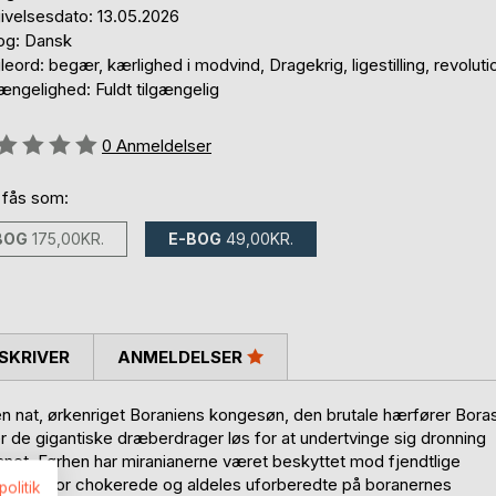
ivelsesdato: 13.05.2026
og: Dansk
eord: begær, kærlighed i modvind, Dragekrig, ligestilling, revoluti
ængelighed: Fuldt tilgængelig
eldelse::
0
Anmeldelser
 fås som:
BOG
175,00KR.
E-BOG
49,00KR.
SKRIVER
ANMELDELSER
 nat, ørkenriget Boraniens kongesøn, den brutale hærfører Bora
r de gigantiske dræberdrager løs for at undertvinge sig dronning
anet. Førhen har miranianerne været beskyttet mod fjendtlige
e er derfor chokerede og aldeles uforberedte på boranernes
politik