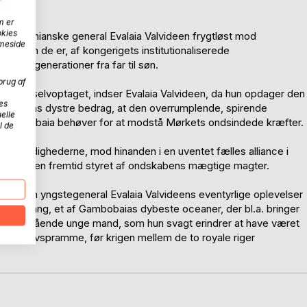
m er
okies
e miranianske general Evalaia Valvideen frygtløst mod
mmeside
, som de er, af kongerigets institutionaliserede
ret i generationer fra far til søn.
brug af
nde og selvoptaget, indser Evalaia Valvideen, da hun opdager den
es
 og dens dystre bedrag, at den overrumplende, spirende
elle
 det, Gambobaia behøver for at modstå Mørkets ondsindede kræfter.
l de
omstændighederne, mod hinanden i en uventet fælles alliance i
kæbne i en fremtid styret af ondskabens mægtige magter.
om yngstegeneral Evalaia Valvideens eventyrlige oplevelser
lige sang, et af Gambobaias dybeste oceaner, der bl.a. bringer
og enestående unge mand, som hun svagt erindrer at have været
de elskovspramme, før krigen mellem de to royale riger