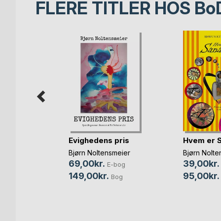
FLERE TITLER HOS
Bo
Evighedens pris
Hvem er 
lf
Bjørn Noltensmeier
Bjørn Nolte
69,00kr.
39,00kr.
E-bog
149,00kr.
95,00kr.
Bog
bog
Bog