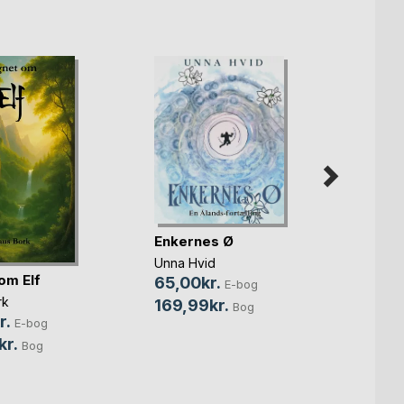
Enkernes Ø
Unna Hvid
Reso
om Elf
65,00kr.
E-bog
Martin
rk
169,99kr.
Bog
59,0
r.
E-bog
169,
kr.
Bog