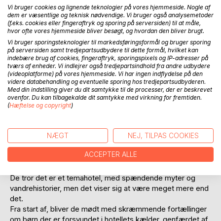
Vi bruger cookies og lignende teknologier på vores hjemmeside. Nogle af
Føj til ønskeliste
dem er væsentlige og teknisk nødvendige. Vi bruger også analysemetoder
Anmeld titel
(f.eks. cookies eller fingeraftryk og sporing på serversiden) til at måle,
hvor ofte vores hjemmeside bliver besøgt, og hvordan den bliver brugt.
Vi bruger sporingsteknologier til markedsføringsformål og bruger sporing
på serversiden samt tredjepartsudbydere til dette formål, hvilket kan
indebære brug af cookies, fingeraftryk, sporingspixels og IP-adresser på
tværs af enheder. Vi indlejrer også tredjepartsindhold fra andre udbydere
(videoplatforme) på vores hjemmeside. Vi har ingen indflydelse på den
videre databehandling og eventuelle sporing hos tredjepartsudbyderen.
Med din indstilling giver du dit samtykke til de processer, der er beskrevet
BESKRIVELSE
ovenfor. Du kan tilbagekalde dit samtykke med virkning for fremtiden.
(
Hæftelse og copyright
)
Historien tager sin begyndelse med Cooker og Cookys
NÆGT
NEJ, TILPAS COOKIES
familie drøfter Sommerferie muligheder, og bliver
fascineret af en anderledes ferie. De beslutter at drage
ACCEPTER ALLE
mof nord Skotland, og besøge hotellet The Forgotten More
Inn.
De tror det er et temahotel, med spændende myter og
vandrehistorier, men det viser sig at være meget mere end
det.
Fra start af, bliver de mødt med skræmmende fortællinger
om børn der er forsvundet i hotellets kælder, genfærdet af