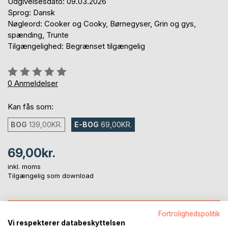
Udgivelsesdato: 09.03.2026
Sprog: Dansk
Nøgleord: Cooker og Cooky, Børnegyser, Grin og gys,
spænding, Trunte
Tilgængelighed: Begrænset tilgængelig
Anmeldelse::
0%
0
Anmeldelser
Kan fås som:
BOG
139,00KR.
E-BOG
69,00KR.
69,00kr.
inkl. moms
Tilgængelig som download
LÆG I INDKØBSKURVEN
Fortrolighedspolitik
Vi respekterer databeskyttelsen