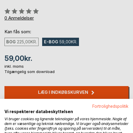
Anmeldelse::
0%
0
Anmeldelser
Kan fås som:
BOG
225,00KR.
E-BOG
59,00KR.
59,00kr.
inkl. moms
Tilgængelig som download
LÆG I INDKØBSKURVEN
Fortrolighedspolitik
Føj til ønskeliste
Vi respekterer databeskyttelsen
Anmeld titel
Vi bruger cookies og lignende teknologier på vores hjemmeside. Nogle af
dem er væsentlige og teknisk nødvendige. Vi bruger også analysemetoder
(f.eks. cookies eller fingeraftryk og sporing på serversiden) til at måle,