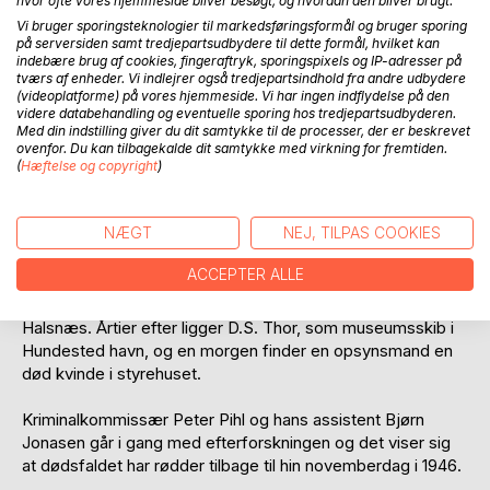
hvor ofte vores hjemmeside bliver besøgt, og hvordan den bliver brugt.
Vi bruger sporingsteknologier til markedsføringsformål og bruger sporing
på serversiden samt tredjepartsudbydere til dette formål, hvilket kan
indebære brug af cookies, fingeraftryk, sporingspixels og IP-adresser på
tværs af enheder. Vi indlejrer også tredjepartsindhold fra andre udbydere
(videoplatforme) på vores hjemmeside. Vi har ingen indflydelse på den
BESKRIVELSE
videre databehandling og eventuelle sporing hos tredjepartsudbyderen.
Med din indstilling giver du dit samtykke til de processer, der er beskrevet
ovenfor. Du kan tilbagekalde dit samtykke med virkning for fremtiden.
En anderledes krimi med blodhævn, politik, mord, had,
(
Hæftelse og copyright
)
jalousi og ikke mindst kærlighed.
NÆGT
NEJ, TILPAS COOKIES
En stille novemberdag i 1946 sejler damperen D.S. Thor ud i
Roskilde fjord med kurs mod Frederikssund og
ACCEPTER ALLE
Frederiksværk. Med ombord er to mænd, der ikke kender
hinanden, men som har et fælles mål, en advokat på
Halsnæs. Årtier efter ligger D.S. Thor, som museumsskib i
Hundested havn, og en morgen finder en opsynsmand en
død kvinde i styrehuset.
Kriminalkommissær Peter Pihl og hans assistent Bjørn
Jonasen går i gang med efterforskningen og det viser sig
at dødsfaldet har rødder tilbage til hin novemberdag i 1946.