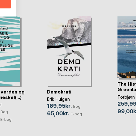
D
The His
Greenl
 verden og
Demokrati
eskel(...)
Torbjørn
Erik Huigen
259,99
d
169,95kr.
Bog
99,00k
Bog
65,00kr.
E-bog
E-bog