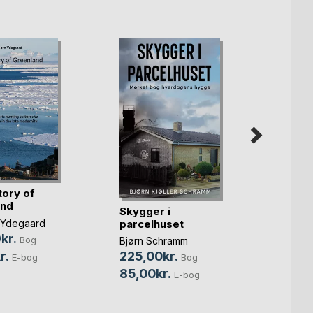
tory of
and
Skygger i
Alle l
parcelhuset
leder
 Ydegaard
kr.
Bog
Bjørn Schramm
Jóhann
ph.d.
r.
225,00kr.
E-bog
Bog
100,
85,00kr.
E-bog
29,0