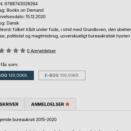
N: 9788743028284
lag: Books on Demand
ivelsesdato: 15.12.2020
og: Dansk
leord: folket trådt under fode, i strid med Grundloven, den ubeh
se, politistat og magtmisbrug, uoverskueligt bureaukratisk hysteri
eldelse::
0
Anmeldelser
 fås som:
BOG
149,00KR.
E-BOG
109,00KR.
SKRIVER
ANMELDELSER
ende bureaukrati 2015-2020