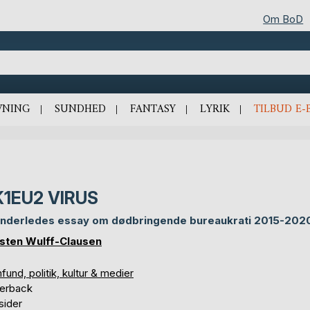
Om BoD
VNING
SUNDHED
FANTASY
LYRIK
TILBUD E-
K1EU2 VIRUS
anderledes essay om dødbringende bureaukrati 2015-202
sten Wulff-Clausen
und, politik, kultur & medier
erback
sider