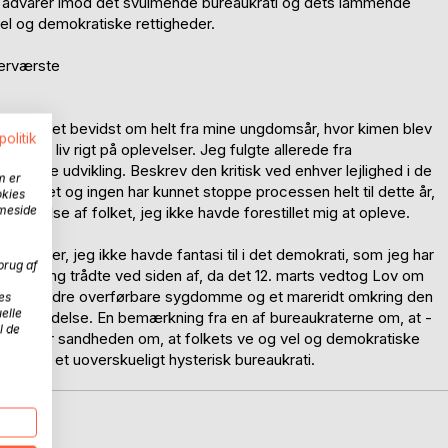
en advarer imod det svulmende bureaukrati og dets lammende
el og demokratiske rettigheder.
lerværste
r jeg været bevidst om helt fra mine ungdomsår, hvor kimen blev
politik
elig et liv rigt på oplevelser. Jeg fulgte allerede fra
tiske udvikling. Beskrev den kritisk ved enhver lejlighed i de
m er
re. Intet og ingen har kunnet stoppe processen helt til dette år,
okies
mmeside
rykkelse af folket, jeg ikke havde forestillet mig at opleve.
riktioner, jeg ikke havde fantasi til i det demokrati, som jeg har
brug af
t folketing trådte ved siden af, da det 12. marts vedtog Lov om
me og andre overførbare sygdomme og et mareridt omkring den
es
elle
in begyndelse. En bemærkning fra en af bureaukraterne om, at -
l de
ang var sandheden om, at folkets ve og vel og demokratiske
varsel om et uoverskueligt hysterisk bureaukrati.