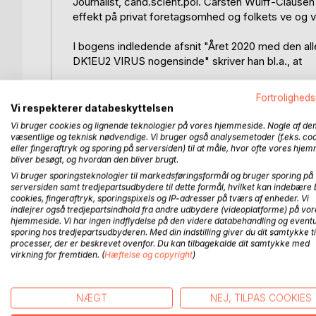
Journalist, cand.scient.pol. Carsten Wulff-Claus
effekt på privat foretagsomhed og folkets ve og v
I bogens indledende afsnit "Året 2020 med den al
DK1EU2 VIRUS nogensinde" skriver han bl.a., at
Virkeligheden overgår alenlangt fantasien. Det ha
Fortroligheds
lagt til mine kompetencer, åndelige udvikling og følg
Vi respekterer databeskyttelsen
kommunalreformen i 1970 med skepsis den bureaukra
Vi bruger cookies og lignende teknologier på vores hjemmeside. Nogle af de
mange efterfølgende år, imens det blev stadigt vær
væsentlige og teknisk nødvendige. Vi bruger også analysemetoder (f.eks. co
eller fingeraftryk og sporing på serversiden) til at måle, hvor ofte vores hje
det allerværste nogensinde. En bureaukratisk undert
bliver besøgt, og hvordan den bliver brugt.
Vi bruger sporingsteknologier til markedsføringsformål og bruger sporing på
I måneder har det danske folk lidt enormt under rest
serversiden samt tredjepartsudbydere til dette formål, hvilket kan indebære 
støttet og været med til at bygge videre på. Et hel
cookies, fingeraftryk, sporingspixels og IP-adresser på tværs af enheder. Vi
ændring af lov om foranstaltninger mod smitsom
indlejrer også tredjepartsindhold fra andre udbydere (videoplatforme) på vor
hjemmeside. Vi har ingen indflydelse på den videre databehandling og eventu
såkaldte coronavirus (infektionen Covid-19) tog s
sporing hos tredjepartsudbyderen. Med din indstilling giver du dit samtykke ti
man jo måtte sikre sundhedsvæsenet imod underg
processer, der er beskrevet ovenfor. Du kan tilbagekalde dit samtykke med
rettigheder ville blive tilsidesat og undertrykt. Et 
virkning for fremtiden. (
Hæftelse og copyright
)
NÆGT
NEJ, TILPAS COOKIES