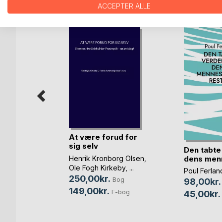
FLERE TITLER HOS
Bo
ACCEPTER ALLE
ps!
At være forud for
sig selv
Den tabte
Bog
dens menn
Henrik Kronborg Olsen
,
Ole Fogh Kirkeby
, ...
Poul Ferlan
250,00kr.
Bog
98,00kr.
149,00kr.
E-bog
45,00kr.