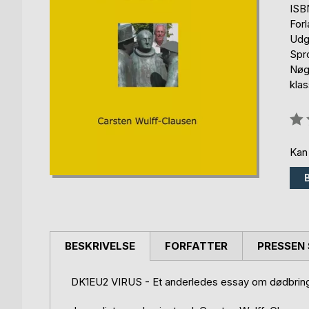
ISB
For
Udg
Spr
Nøg
klas
Anm
0%
Kan
BESKRIVELSE
FORFATTER
PRESSEN 
DK1EU2 VIRUS - Et anderledes essay om dødbring