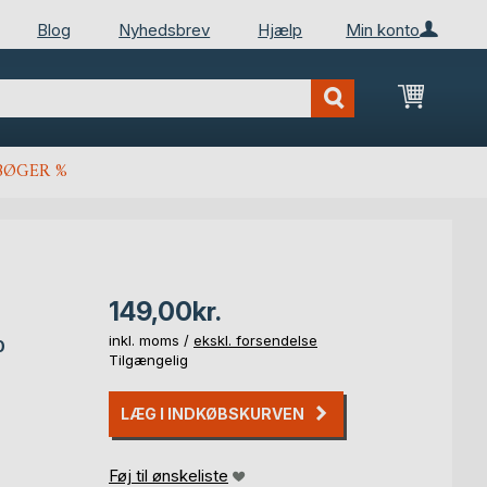
Blog
Nyhedsbrev
Hjælp
Min konto
Min ind
BØGER %
149,00kr.
inkl. moms /
ekskl. forsendelse
0
Tilgængelig
LÆG I INDKØBSKURVEN
Føj til ønskeliste