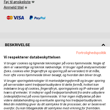
Føj til ønskeliste
Anmeld titel
BESKRIVELSE
Fortrolighedspolitik
Vi respekterer databeskyttelsen
Bogen "Djursland besat 1940-45. Modstandsmænds
Vi bruger cookies og lignende teknologier på vores hjemmeside. Nogle af
overgreb og helterolle efter befrielsen" beskriver disses
dem er væsentlige og teknisk nødvendige. Vi bruger også analysemetoder
aktiviteter efter besættelsen set i landshistorisk
(f.eks. cookies eller fingeraftryk og sporing på serversiden) til at måle,
sammenhæng og - til forskel fra det ellers almindelige - set
hvor ofte vores hjemmeside bliver besøgt, og hvordan den bliver brugt.
mest fra befolkningens side.
Vi bruger sporingsteknologier til markedsføringsformål og bruger sporing
Englænderne hvervede via agenter danskere til som
på serversiden samt tredjepartsudbydere til dette formål, hvilket kan
indebære brug af cookies, fingeraftryk, sporingspixels og IP-adresser på
terrorister at modarbejde landets neutralitet.
tværs af enheder. Vi indlejrer også tredjepartsindhold fra andre udbydere
(videoplatforme) på vores hjemmeside. Vi har ingen indflydelse på den
Modstandsfolkene angreb næsten kun landsmænd. Op til
videre databehandling og eventuelle sporing hos tredjepartsudbyderen.
Med din indstilling giver du dit samtykke til de processer, der er beskrevet
befrielsen forberedte de deres "D-dag", hvor de ville
ovenfor. Du kan tilbagekalde dit samtykke med virkning for fremtiden.