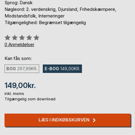
Sprog: Dansk
Nøgleord: 2. verdenskrig, Djursland, Frihedskæmpere,
Modstandsfolk, Interneringer
Tilgængelighed: Begrænset tilgængelig
Anmeldelse::
0%
0
Anmeldelser
Kan fås som:
BOG
297,99KR.
E-BOG
149,00KR.
149,00kr.
inkl. moms
Tilgængelig som download
LÆG I INDKØBSKURVEN