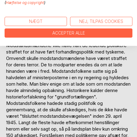
indespærre tyskersamarbejdende landsmænd, som de
(
Hæftelse og copyright
)
ikke kunne lide. På Djursland internerede de omkring 220
landsmænd, som typisk ikke havde begået noget ulovligt.
NÆGT
NEJ, TILPAS COOKIES
Mange blev straffet for lovlige handlinger efter
modstandsfolkenes nye straffelov, som gjorde mange
ACCEPTER ALLE
lovlige handlinger ulovlige med tilbagevirkende kraft.
Modstandsmændene ville have haft de ledende politikere
straffet for at have ført forhandlingspolitik med tyskerne.
Omvendt skulle modstandsmændene have været straffet
for deres terror. De to modparter enedes da om at lade
hinanden være i fred. Modstandsfolkene satte sig på
halvdelen af ministerposterne i en ny regering og hyldedes
som helte. Man blev enige om at lade som om modstanden
havde almindelig opbakning. Historikere kalder denne
historieforfalskning for "grundfortællingen".
Modstandsfolkene hadede stadig politifolk og
gennemtvang, at de skulle afskediges, hvis de ikke havde
været "tilsluttet modstandsbevægelsen" inden 29. april
1945. Langt de fleste havde efterkommet henstillinger
herom eller selv sagt op, så på landsplan blev kun omkring
150 afskediget. Forståelsen med politikerne gav afsæt for,