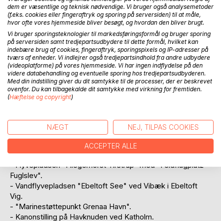
dem er væsentlige og teknisk nødvendige. Vi bruger også analysemetoder
Besættelsen gav ikke de store problemer de første tre år,
(f.eks. cookies eller fingeraftryk og sporing på serversiden) til at måle,
hvor englænderne endnu ikke havde fået hvervet danskere
hvor ofte vores hjemmeside bliver besøgt, og hvordan den bliver brugt.
til at skabe terror af betydning.
Vi bruger sporingsteknologier til markedsføringsformål og bruger sporing
Værnemagten anlagde straks en netspærring med miner i
på serversiden samt tredjepartsudbydere til dette formål, hvilket kan
indebære brug af cookies, fingeraftryk, sporingspixels og IP-adresser på
havet mellem Hasnæs og Hjelm.
tværs af enheder. Vi indlejrer også tredjepartsindhold fra andre udbydere
1 1942 anlagde den to faste anlæg på Djursland:
(videoplatforme) på vores hjemmeside. Vi har ingen indflydelse på den
- Flyradar- og radiostation ved Laen ved Glesborg for
videre databehandling og eventuelle sporing hos tredjepartsudbyderen.
Med din indstilling giver du dit samtykke til de processer, der er beskrevet
flyledelse, aflytning og støjsending.
ovenfor. Du kan tilbagekalde dit samtykke med virkning for fremtiden.
- Flyradarstation ved Lund mellem Hørning/Assentoft for
(
Hæftelse og copyright
)
flyovervågning.
I det sidste besættelsesår insisterede Hitler på, at man
trods Tysklands håbløse situation skulle udbygge
NÆGT
NEJ, TILPAS COOKIES
befæstningen af Østjylland. På Djursland blev da yderligere
anlagt:
ACCEPTER ALLE
- Flåderadarstation ved Lushage/Sletterhage på Helgenæs.
- Flyvepladsen "Fliegerhorst Tirstrup" med "Feldflugplatz
Fuglslev".
- Vandflyvepladsen "Ebeltoft See" ved Vibæk i Ebeltoft
Vig.
- "Marinestøttepunkt Grenaa Havn".
- Kanonstilling på Havknuden ved Katholm.