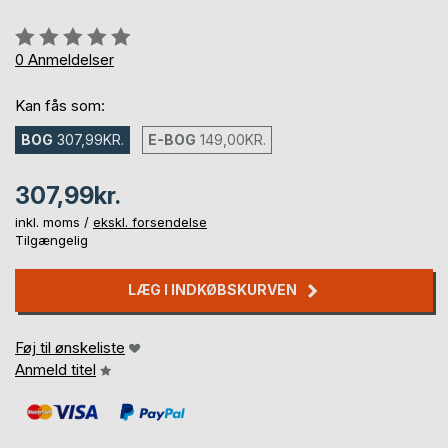
Anmeldelse::
0%
0
Anmeldelser
Kan fås som:
BOG
307,99KR.
E-BOG
149,00KR.
307,99kr.
inkl. moms /
ekskl. forsendelse
Tilgængelig
LÆG I INDKØBSKURVEN
Føj til ønskeliste
Anmeld titel