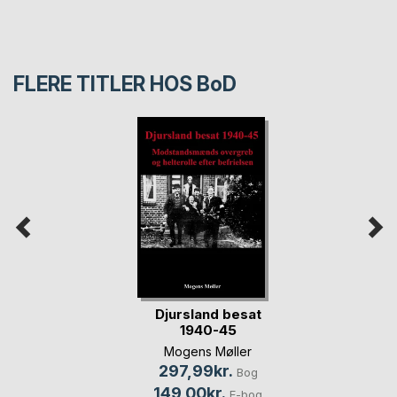
FLERE TITLER HOS
BoD
Djursland besat
1940-45
Mogens Møller
297,99kr.
Bog
149,00kr.
E-bog