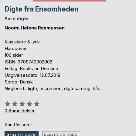
Digte fra Ensomheden
Bare digte
Noomi Helena Rasmussen
Klassikere & lyrik
Hardcover
100 sider
ISBN: 9788743002802
Forlag: Books on Demand
Udgivelsesdato: 12.07.2018
Sprog: Dansk
Nøgleord: digte, ensomhed, digtesamling, håb
Anmeldelse::
0%
0
Anmeldelser
Kan fås som:
BOG
122,99KR.
E-BOG
49,00KR.