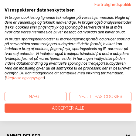
Fortrolighedspolitik
Vi lever i frihed
Vi respekterer databeskyttelsen
Vi tegner forsikringer
Vi bruger cookies og lignende teknologier på vores hjemmeside. Nogle af
Til vores hus
dem er væsentlige og teknisk nødvendige. Vi bruger også analysemetoder
(f.eks. cookies eller fingeraftryk og sporing på serversiden) til at måle,
Til vores fritid
hvor ofte vores hjemmeside bliver besøgt, og hvordan den bliver brugt.
Til vores liv
Vi bruger sporingsteknologier til markedsføringsformål og bruger sporing
på serversiden samt tredjepartsudbydere til dette formål, hvilket kan
Vi lever i frihed
indebære brug af cookies, fingeraftryk, sporingspixels og IP-adresser på
Med fasterammer
tværs af enheder. Vi indlejrer også tredjepartsindhold fra andre udbydere
(videoplatforme) på vores hjemmeside. Vi har ingen indflydelse på den
Der indklammer os
videre databehandling og eventuelle sporing hos tredjepartsudbyderen.
Til regelmæssighed
Med din indstilling giver du dit samtykke til de processer, der er beskrevet
Til faste rutiner
ovenfor. Du kan tilbagekalde dit samtykke med virkning for fremtiden.
(
Hæftelse og copyright
)
Indtil kedsomligheden
Slå os ihjel
NÆGT
NEJ, TILPAS COOKIES
FORFATTER
ACCEPTER ALLE
PRESSEN SKRIVER
ANMELDELSER