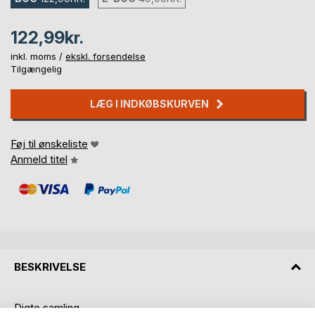
122,99kr.
inkl. moms /
ekskl. forsendelse
Tilgængelig
LÆG I INDKØBSKURVEN
Føj til ønskeliste
Anmeld titel
BESKRIVELSE
Digte samling.