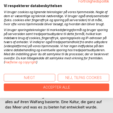
Fortrolighedspolitik
Vi respekterer databeskyttelsen
Vi bruger cookies og lignende teknologier på vores hjemmeside. Nogle af
dem er væsentlige og teknisk nødvendige. Vi bruger også analysemetoder
(f.eks. cookies eller fingeraftryk og sporing på serversiden) til at måle,
hvor ofte vores hjemmeside bliver besøgt, og hvordan den bliver brugt.
Vi bruger sporingsteknologier til markedsføringsformål og bruger sporing
på serversiden samt tredjepartsudbydere til dette formål, hvilket kan
BESKRIVELSE
indebære brug af cookies, fingeraftryk, sporingspixels og IP-adresser på
tværs af enheder. Vi indlejrer også tredjepartsindhold fra andre udbydere
(videoplatforme) på vores hjemmeside. Vi har ingen indflydelse på den
Zwischen den Felsen verbirgt sich viel. Viele
videre databehandling og eventuelle sporing hos tredjepartsudbyderen.
Geheimnisse...
Med din indstilling giver du dit samtykke til de processer, der er beskrevet
ovenfor. Du kan tilbagekalde dit samtykke med virkning for fremtiden.
Ich erzähle hier vom Beginn meiner Reisen.
(
Hæftelse og copyright
)
An der Küste von Ostgrönland habe ich von einem Felsen
mit Petroglyphen erfahren, den ich hierher gekommen bin,
NÆGT
NEJ, TILPAS COOKIES
um zu untersuchen, und ich finde mehr, als ich mir
erträumen könnte.
ACCEPTER ALLE
Der Felsen erzählt von einer vergessenen Walkultur, die vor
Jahrtausenden entlang der arktischen Küsten lebte und
alles auf ihren Walfang basierte. Eine Kultur, die ganz auf
das Meer und was es zu bieten hat entwickelt wurde.