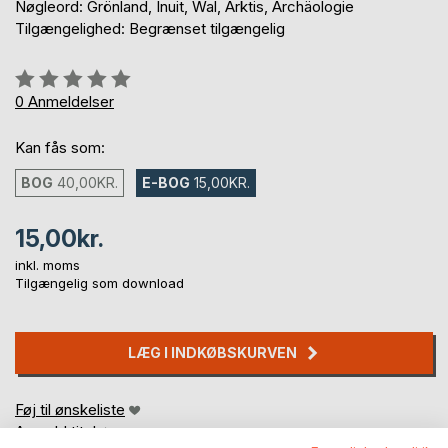
Nøgleord: Grönland, Inuit, Wal, Arktis, Archäologie
Tilgængelighed: Begrænset tilgængelig
Anmeldelse::
0%
0
Anmeldelser
Kan fås som:
BOG
40,00KR.
E-BOG
15,00KR.
15,00kr.
inkl. moms
Tilgængelig som download
LÆG I INDKØBSKURVEN
Føj til ønskeliste
Anmeld titel