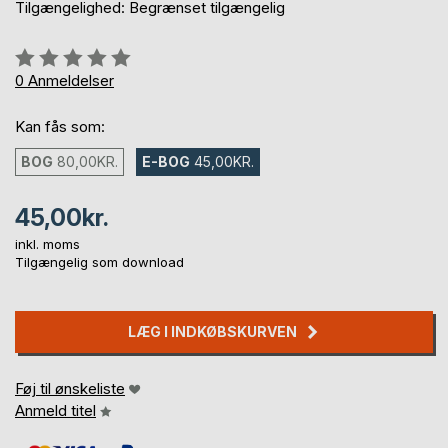
Tilgængelighed: Begrænset tilgængelig
Anmeldelse::
0%
0
Anmeldelser
Kan fås som:
BOG
80,00KR.
E-BOG
45,00KR.
45,00kr.
inkl. moms
Tilgængelig som download
LÆG I INDKØBSKURVEN
Føj til ønskeliste
Anmeld titel