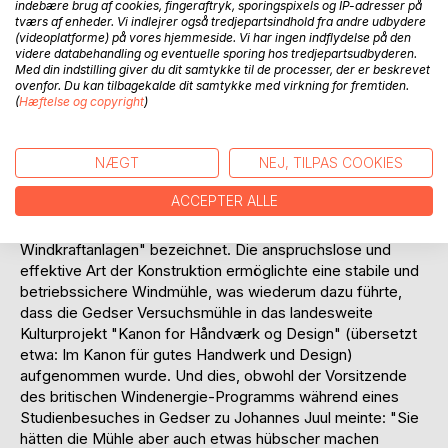
indebære brug af cookies, fingeraftryk, sporingspixels og IP-adresser på
vorausschauend den Gedanken, eine Ressource zu nutzen,
tværs af enheder. Vi indlejrer også tredjepartsindhold fra andre udbydere
(videoplatforme) på vores hjemmeside. Vi har ingen indflydelse på den
die es im Überfluss gibt: Wind. Und die Versuchsmühle von
videre databehandling og eventuelle sporing hos tredjepartsudbyderen.
Gedser war – ungeachtet der jetzigen Größenordnungen –
Med din indstilling giver du dit samtykke til de processer, der er beskrevet
zu damaliger Zeit die größte Windkraftanlage der Welt, als
ovenfor. Du kan tilbagekalde dit samtykke med virkning for fremtiden.
sie auf Grundlage von Johannes Juul's Erfahrungen mit
(
Hæftelse og copyright
)
anderen Versuchen im Jahre 1957 errichtet wurde.
NÆGT
NEJ, TILPAS COOKIES
Die Konstruktion ist später als zukunftsweisend erkannt
worden, und die technischen Prinzipien der Gedser Mühle
ACCEPTER ALLE
sind in modernen Windmühlen weitergeführt worden. Sie
wird deshalb nicht zu Unrecht als die "Mutter aller
Windkraftanlagen" bezeichnet. Die anspruchslose und
effektive Art der Konstruktion ermöglichte eine stabile und
betriebssichere Windmühle, was wiederum dazu führte,
dass die Gedser Versuchsmühle in das landesweite
Kulturprojekt "Kanon for Håndværk og Design" (übersetzt
etwa: Im Kanon für gutes Handwerk und Design)
aufgenommen wurde. Und dies, obwohl der Vorsitzende
des britischen Windenergie-Programms während eines
Studienbesuches in Gedser zu Johannes Juul meinte: "Sie
hätten die Mühle aber auch etwas hübscher machen