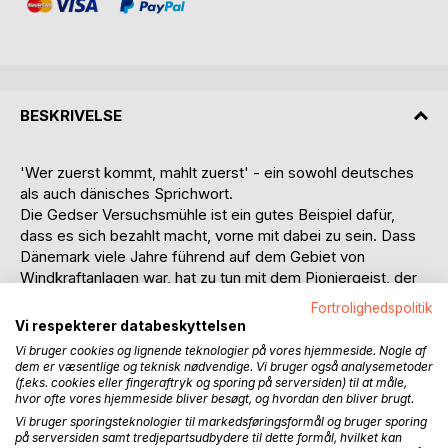
BESKRIVELSE
'Wer zuerst kommt, mahlt zuerst' - ein sowohl deutsches
als auch dänisches Sprichwort.
Die Gedser Versuchsmühle ist ein gutes Beispiel dafür,
dass es sich bezahlt macht, vorne mit dabei zu sein. Dass
Dänemark viele Jahre führend auf dem Gebiet von
Windkraftanlagen war, hat zu tun mit dem Pioniergeist, der
in Zusammenhang mit der Gedser Mühle entwickelt wurde.
Fortrolighedspolitik
Vi respekterer databeskyttelsen
In den Jahren um 1950 hat keiner den enormen
Vi bruger cookies og lignende teknologier på vores hjemmeside. Nogle af
Energiebedarf voraussehen können, der als Konsequenz
dem er væsentlige og teknisk nødvendige. Vi bruger også analysemetoder
des Wirtschaftswachstums in den 1960ern entstand.
(f.eks. cookies eller fingeraftryk og sporing på serversiden) til at måle,
hvor ofte vores hjemmeside bliver besøgt, og hvordan den bliver brugt.
Belehrt durch die enorme Knappheit von Waren aller Art
Vi bruger sporingsteknologier til markedsføringsformål og bruger sporing
einschließlich von Energie während des 2. Weltkrieges,
på serversiden samt tredjepartsudbydere til dette formål, hvilket kan
entwickelte der Elektroingenieur Johannes Juul