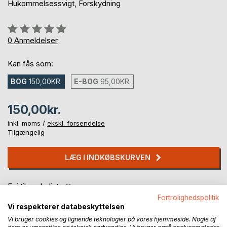
Hukommelsessvigt, Forskydning
Anmeldelse::
0%
0
Anmeldelser
Kan fås som:
BOG
150,00KR.
E-BOG
95,00KR.
150,00kr.
inkl. moms /
ekskl. forsendelse
Tilgængelig
LÆG I INDKØBSKURVEN
Føj til ønskeliste
Anmeld titel
Fortrolighedspolitik
Vi respekterer databeskyttelsen
Vi bruger cookies og lignende teknologier på vores hjemmeside. Nogle af