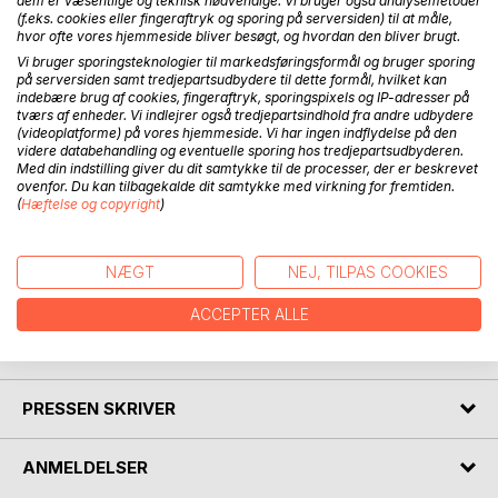
dem er væsentlige og teknisk nødvendige. Vi bruger også analysemetoder
(f.eks. cookies eller fingeraftryk og sporing på serversiden) til at måle,
hvor ofte vores hjemmeside bliver besøgt, og hvordan den bliver brugt.
Vi bruger sporingsteknologier til markedsføringsformål og bruger sporing
på serversiden samt tredjepartsudbydere til dette formål, hvilket kan
indebære brug af cookies, fingeraftryk, sporingspixels og IP-adresser på
BESKRIVELSE
tværs af enheder. Vi indlejrer også tredjepartsindhold fra andre udbydere
(videoplatforme) på vores hjemmeside. Vi har ingen indflydelse på den
videre databehandling og eventuelle sporing hos tredjepartsudbyderen.
Det virkelige menneske gennemgår en lang række reelle
Med din indstilling giver du dit samtykke til de processer, der er beskrevet
ovenfor. Du kan tilbagekalde dit samtykke med virkning for fremtiden.
og drømmende scenarier og episoder i tilværelsens
(
Hæftelse og copyright
)
spredte mængde af muligheder og nødvendigheder. Hvad
der er rigtigt er ikke til at sige, og hvad der er forkert kan
være et spørgsmål om vinkel, perspektiv eller
NÆGT
NEJ, TILPAS COOKIES
bevidsthedstilstand ...
ACCEPTER ALLE
FORFATTER
PRESSEN SKRIVER
ANMELDELSER