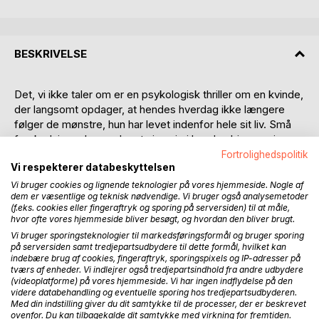
BESKRIVELSE
Det, vi ikke taler om er en psykologisk thriller om en kvinde,
der langsomt opdager, at hendes hverdag ikke længere
følger de mønstre, hun har levet indenfor hele sit liv. Små
forskydninger begynder at vise sig i hendes hjem og i
hendes rutiner. Genstande står anderledes. Stilheden
Fortrolighedspolitik
Vi respekterer databeskyttelsen
ændrer karakter. Intet er åbenlyst forkert, men intet føles
længere neutralt.
Vi bruger cookies og lignende teknologier på vores hjemmeside. Nogle af
dem er væsentlige og teknisk nødvendige. Vi bruger også analysemetoder
(f.eks. cookies eller fingeraftryk og sporing på serversiden) til at måle,
I takt med at hun bliver mere opmærksom, går det op for
hvor ofte vores hjemmeside bliver besøgt, og hvordan den bliver brugt.
hende, at uroen ikke skyldes tilfældigheder. Det handler om
Vi bruger sporingsteknologier til markedsføringsformål og bruger sporing
gentagelser, om usynlige regler og om den måde systemer
på serversiden samt tredjepartsudbydere til dette formål, hvilket kan
opretholder stabilitet ved at gøre afvigelser usynlige. Da
indebære brug af cookies, fingeraftryk, sporingspixels og IP-adresser på
tværs af enheder. Vi indlejrer også tredjepartsindhold fra andre udbydere
hun begynder at reagere anderledes og holder op med
(videoplatforme) på vores hjemmeside. Vi har ingen indflydelse på den
automatisk at korrigere sig selv, bliver hun bemærket.
videre databehandling og eventuelle sporing hos tredjepartsudbyderen.
Med din indstilling giver du dit samtykke til de processer, der er beskrevet
ovenfor. Du kan tilbagekalde dit samtykke med virkning for fremtiden.
Romanen følger hendes bevægelse fra passiv iagttagelse