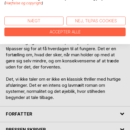
(
Hæftelse og copyright
)
til bevidst handling. Ikke gennem konfrontation eller opgør,
men gennem små valg, fravær og ændringer i adfærd. Jo
mere hun insisterer på at se mønstrene, desto tydeligere
NÆGT
NEJ, TILPAS COOKIES
bliver det, at nogen har en interesse i, at hun ikke gør det.
ACCEPTER ALLE
Historien kredser om magt uden ansigt, om kontrol uden
åben tvang og om den stilhed, der opstår, når mennesker
tilpasser sig for at få hverdagen til at fungere. Det er en
fortælling om, hvad der sker, når man holder op med at
gøre sig selv mindre, og om konsekvenserne af at træde
uden for det, der forventes.
Det, vi ikke taler om er ikke en klassisk thriller med hurtige
afsløringer. Det er en intens og lavmælt roman om
systemer, normalitet og det øjeblik, hvor stilheden
begynder at tale tilbage.
FORFATTER
PRESSEN SKRIVER