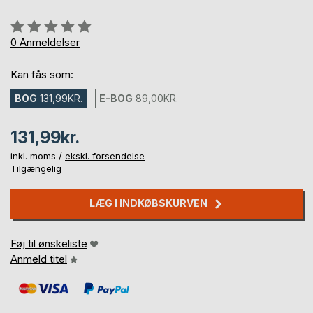
Anmeldelse::
0%
0
Anmeldelser
Kan fås som:
BOG
131,99KR.
E-BOG
89,00KR.
131,99kr.
inkl. moms /
ekskl. forsendelse
Tilgængelig
LÆG I INDKØBSKURVEN
Føj til ønskeliste
Anmeld titel