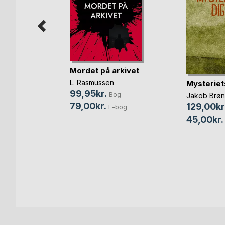
Mordet på arkivet
g
L. Rasmussen
Mysteriet
d
99,95kr.
Bog
og
Jakob Brø
79,00kr.
129,00kr
E-bog
bog
45,00kr.