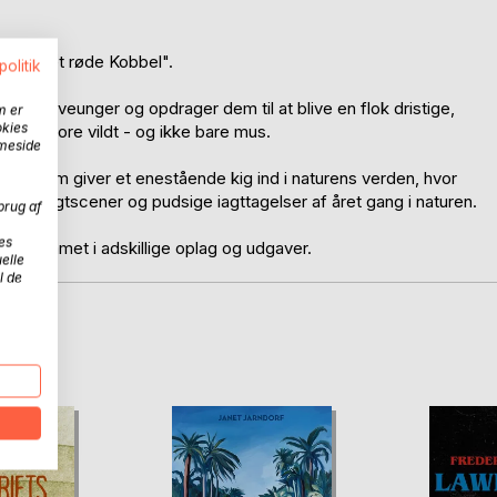
ller "Det røde Kobbel".
politik
se ræveunger og opdrager dem til at blive en flok dristige,
m er
okies
 det store vildt - og ikke bare mus.
mmeside
n, som giver et enestående kig ind i naturens verden, hvor
nde jagtscener og pudsige iagttagelser af året gang i naturen.
brug af
es
5 udkommet i adskillige oplag og udgaver.
elle
l de
D