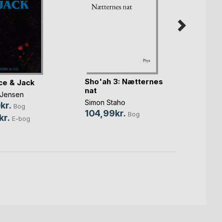
Sho'ah 3: Nætternes
Sho'a
e & Jack
nat
eleme
 Jensen
Simon Staho
Simon 
kr.
Bog
104,99kr.
129,9
Bog
kr.
E-bog