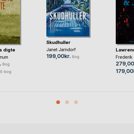
Skudhuller
s digte
Lawrenc
Janet Jarndorf
199,00kr.
Bog
nnum
Frederik
.
279,00
Bog
179,00
E-bog