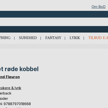
Om BoD
VNING
SUNDHED
FANTASY
LYRIK
TILBUD E-
t røde kobbel
nd Fleuron
sikere & lyrik
erback
sider
N: 9788797018668