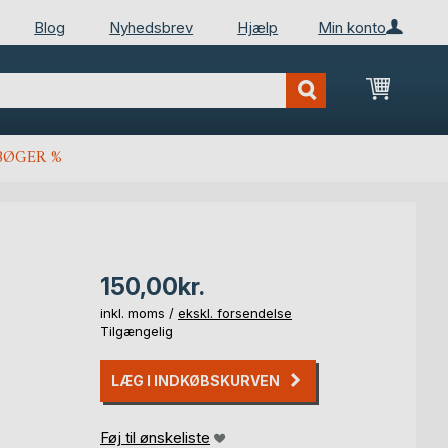
Blog
Nyhedsbrev
Hjælp
Min konto
Min ind
BØGER %
150,00kr.
inkl. moms /
ekskl. forsendelse
Tilgængelig
LÆG I INDKØBSKURVEN
Føj til ønskeliste