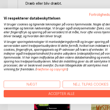
Dræb eller bliv dræbt.
Det er temaet i den genoptrykte, historiske bestse
Fortroligheds
Vi respekterer databeskyttelsen
En frygtløs gammel hanræv adopter et kuld moderlø
Vi bruger cookies og lignende teknologier på vores hjemmeside. Nogle af de
væsentlige og teknisk nødvendige. Vi bruger også analysemetoder (f.eks. co
glubske, mordlystne og ulveagtige ræve, som jager
eller fingeraftryk og sporing på serversiden) til at måle, hvor ofte vores hje
bliver besøgt, og hvordan den bliver brugt.
"Det røde kobbel" er en anderledes spændingsroma
Vi bruger sporingsteknologier til markedsføringsformål og bruger sporing på
kampen for overlevelse er krydret med bloddryppe
serversiden samt tredjepartsudbydere til dette formål, hvilket kan indebære 
cookies, fingeraftryk, sporingspixels og IP-adresser på tværs af enheder. Vi
indlejrer også tredjepartsindhold fra andre udbydere (videoplatforme) på vor
Bogen udkom første gang i 1914 og er frem til 196
hjemmeside. Vi har ingen indflydelse på den videre databehandling og eventu
sporing hos tredjepartsudbyderen. Med din indstilling giver du dit samtykke ti
processer, der er beskrevet ovenfor. Du kan tilbagekalde dit samtykke med
virkning for fremtiden. (
Hæftelse og copyright
)
FLERE TITLER HOS
Bo
NÆGT
NEJ, TILPAS COOKIES
ACCEPTER ALLE