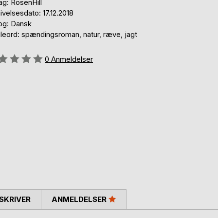
ag: RosenHill
velsesdato: 17.12.2018
og: Dansk
leord: spændingsroman, natur, ræve, jagt
eldelse::
0
Anmeldelser
SKRIVER
ANMELDELSER