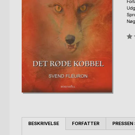
Forl
Udgi
Spr
Nøg
Anm
0%
BESKRIVELSE
FORFATTER
PRESSEN 