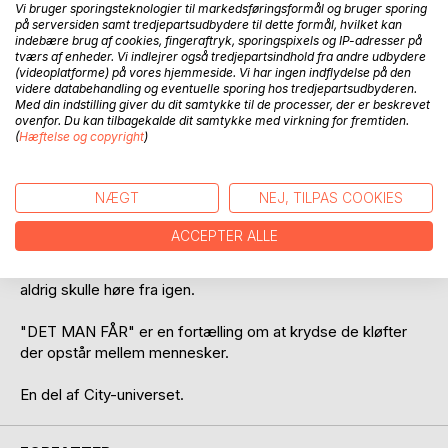
Vi bruger sporingsteknologier til markedsføringsformål og bruger sporing
på serversiden samt tredjepartsudbydere til dette formål, hvilket kan
indebære brug af cookies, fingeraftryk, sporingspixels og IP-adresser på
tværs af enheder. Vi indlejrer også tredjepartsindhold fra andre udbydere
(videoplatforme) på vores hjemmeside. Vi har ingen indflydelse på den
videre databehandling og eventuelle sporing hos tredjepartsudbyderen.
Med din indstilling giver du dit samtykke til de processer, der er beskrevet
BESKRIVELSE
ovenfor. Du kan tilbagekalde dit samtykke med virkning for fremtiden.
(
Hæftelse og copyright
)
Efter Marie-Claude Barrault er tiltrådt som statsminister af
Ludon, modtager hun i posten et storladent citat af kejser
NÆGT
NEJ, TILPAS COOKIES
Augustus fra landets tidligere udenrigsminister, som har
været på flugt fra politiet i fem år. Sammen begynder de en
ACCEPTER ALLE
lyssky korrespondance, der langsomt giver hende indsigt i
den mand, hun måske havde håbet - og frygtet - at hun
aldrig skulle høre fra igen.
"DET MAN FÅR" er en fortælling om at krydse de kløfter
der opstår mellem mennesker.
En del af City-universet.