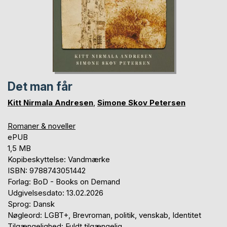
Det man får
Kitt Nirmala Andresen
,
Simone Skov Petersen
Romaner & noveller
ePUB
1,5 MB
Kopibeskyttelse: Vandmærke
ISBN: 9788743051442
Forlag: BoD - Books on Demand
Udgivelsesdato: 13.02.2026
Sprog: Dansk
Nøgleord: LGBT+, Brevroman, politik, venskab, Identitet
Tilgængelighed: Fuldt tilgængelig