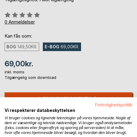
Anmeldelse::
0%
0
Anmeldelser
Kan fås som:
BOG
149,50KR.
E-BOG
69,00KR.
69,00kr.
inkl. moms
Tilgængelig som download
LÆG I INDKØBSKURVEN
Fortrolighedspolitik
Vi respekterer databeskyttelsen
Føj til ønskeliste
Vi bruger cookies og lignende teknologier på vores hjemmeside. Nogle af
Anmeld titel
dem er væsentlige og teknisk nødvendige. Vi bruger også analysemetoder
(f.eks. cookies eller fingeraftryk og sporing på serversiden) til at måle,
hvor ofte vores hjemmeside bliver besøgt, og hvordan den bliver brugt.