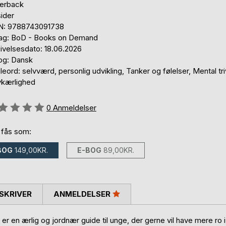
erback
ider
N: 9788743091738
lag: BoD - Books on Demand
ivelsesdato: 18.06.2026
og: Dansk
eord: selvværd, personlig udvikling, Tanker og følelser, Mental tri
vkærlighed
eldelse::
0
Anmeldelser
 fås som:
BOG
149,00KR.
E-BOG
89,00KR.
SKRIVER
ANMELDELSER
er en ærlig og jordnær guide til unge, der gerne vil have mere ro i