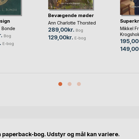
Bevægende møder
sign
Superk
Ann Charlotte Thorsted
L. Bonde
Mikkel Fr
289,00kr.
Bog
Krogsho
.
Bog
129,00kr.
E-bog
195,00
.
E-bog
149,00
n paperback-bog. Udstyr og mål kan variere.