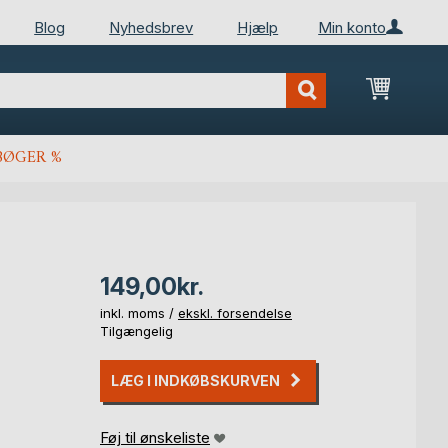
Blog
Nyhedsbrev
Hjælp
Min konto
Min ind
BØGER %
149,00kr.
inkl. moms /
ekskl. forsendelse
Tilgængelig
LÆG I INDKØBSKURVEN
Føj til ønskeliste