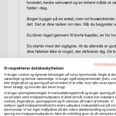
hovedet, bedre selvværd og en lettere måde at vær
fylder i dag.
Bogen bygger på en enkel, men ret livsændrende for
det. Det er dine tanker om den. Når du begynder at 
Du bliver taget igennem 10 korte kapitler, en for h
Du starter med det vigtigste. At du allerede er god 
dine følelser ikke er noget, der definerer dig. De
Du får også øje på, hvordan sociale medier kan sny
Fortroligheds
overtænker. Ikke fordi der er noget galt med dig, 
Vi respekterer databeskyttelsen
Vi bruger cookies og lignende teknologier på vores hjemmeside. Nogle af de
Undervejs lærer du at tage pauser uden dårlig sam
væsentlige og teknisk nødvendige. Vi bruger også analysemetoder (f.eks. co
eller fingeraftryk og sporing på serversiden) til at måle, hvor ofte vores hje
hverdagen faktisk kan ændre retningen på dit liv.
bliver besøgt, og hvordan den bliver brugt.
Vi bruger sporingsteknologier til markedsføringsformål og bruger sporing på
Hvert kapitel er bygget simpelt op med forklaring
serversiden samt tredjepartsudbydere til dette formål, hvilket kan indebære 
sætning", du kan bruge i din hverdag. Derudover e
cookies, fingeraftryk, sporingspixels og IP-adresser på tværs af enheder. Vi
indlejrer også tredjepartsindhold fra andre udbydere (videoplatforme) på vor
kapitlerne bliver uddybet, så du kan forstå det en
hjemmeside. Vi har ingen indflydelse på den videre databehandling og eventu
sporing hos tredjepartsudbyderen. Med din indstilling giver du dit samtykke ti