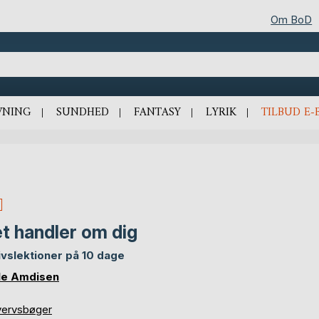
Om BoD
VNING
SUNDHED
FANTASY
LYRIK
TILBUD E-
t handler om dig
livslektioner på 10 dage
le Amdisen
vervsbøger