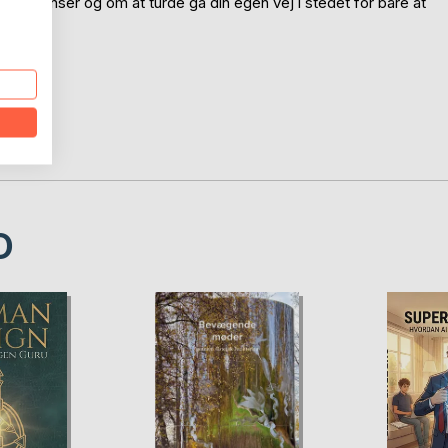
nde grænser og om at turde gå din egen vej i stedet for bare at
e tiden.
D