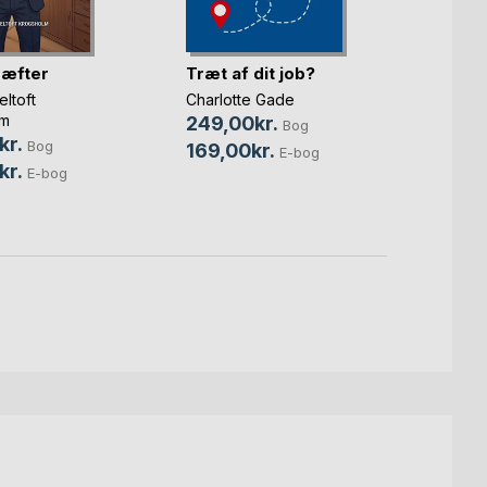
ræfter
Træt af dit job?
Forbe
Danm
eltoft
Charlotte Gade
Lars K
lm
249,00kr.
Bog
239,
kr.
Bog
169,00kr.
E-bog
129,0
kr.
E-bog