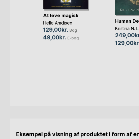
At leve magisk
Human De
Helle Amdisen
 mand i
Kristina N. 
129,00kr.
Bog
249,00kr
49,00kr.
E-bog
n
129,00kr
og
bog
Eksempel på visning af produktet i form af e