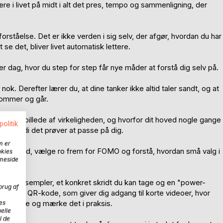
e i livet på midt i alt det pres, tempo og sammenligning, der
ståelse. Det er ikke verden i sig selv, der afgør, hvordan du har
se det, bliver livet automatisk lettere.
ver dag, hvor du step for step får nye måder at forstå dig selv på.
nok. Derefter lærer du, at dine tanker ikke altid taler sandt, og at
 kommer og går.
de dit billede af virkeligheden, og hvorfor dit hoved nogle gange
politik
men fordi det prøver at passe på dig.
m er
vittighed, vælge ro frem for FOMO og forstå, hvordan små valg i
okies
mmeside
, små eksempler, et konkret skridt du kan tage og en "power-
brug af
r der en QR-kode, som giver dig adgang til korte videoer, hvor
es
dnu bedre og mærke det i praksis.
elle
l de