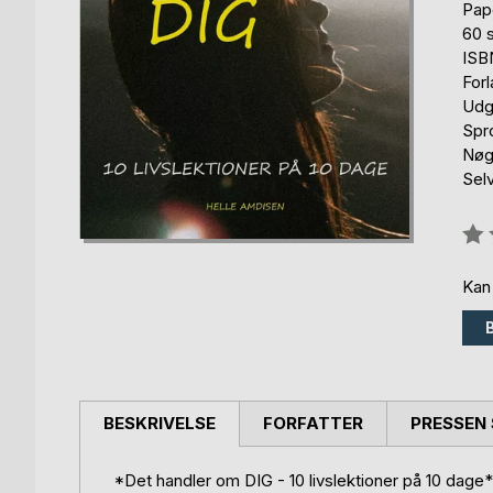
Pap
60 s
ISB
For
Udg
Spr
Nøgl
Sel
Anm
0%
Kan
BESKRIVELSE
FORFATTER
PRESSEN 
*Det handler om DIG - 10 livslektioner på 10 dage* 