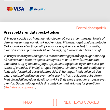
Fortrolighedspolitik
Vi respekterer databeskyttelsen
BESKRIVELSE
Vi bruger cookies og lignende teknologier på vores hjemmeside. Nogle af
dem er væsentlige og teknisk nødvendige. Vi bruger også analysemetoder
(f.eks. cookies eller fingeraftryk og sporing på serversiden) til at måle,
Bogen fortæller historien om en grønlandsk kvinde, Lillian,
hvor ofte vores hjemmeside bliver besøgt, og hvordan den bliver brugt.
der vokser op som juridisk faderløs i et samfund præget af
Vi bruger sporingsteknologier til markedsføringsformål og bruger sporing
på serversiden samt tredjepartsudbydere til dette formål, hvilket kan
koloniale strukturer, tavshed og skam. Hendes far, en
indebære brug af cookies, fingeraftryk, sporingspixels og IP-adresser på
dansk mand, tager aldrig ansvar, og hun efterlades uden
tværs af enheder. Vi indlejrer også tredjepartsindhold fra andre udbydere
juridisk anerkendelse, rettigheder og adgang til sin egen
(videoplatforme) på vores hjemmeside. Vi har ingen indflydelse på den
historie. Som barn bliver hun sendt til Danmark for at blive
videre databehandling og eventuelle sporing hos tredjepartsudbyderen.
Med din indstilling giver du dit samtykke til de processer, der er beskrevet
gjort dansk, adskilt fra sit sprog, sin kultur og sine rødder.
ovenfor. Du kan tilbagekalde dit samtykke med virkning for fremtiden.
Det skaber et dybt brud i hendes identitet.
(
Hæftelse og copyright
)
Fortællingen følger Lillian gennem barndommens lys og
mørke i Grønland, hvor kærligheden fra mormoren står i
NÆGT
NEJ, TILPAS COOKIES
stærk kontrast til overgreb, svigt og tab. Traumatiske