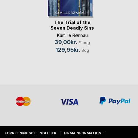
The Trial of the
Seven Deadly Sins
Kamille Rønnau
39,00kr.
E-bog
129,95kr.
Bog
FORRETNINGSBETINGELSER
FIRMAINFORMATION