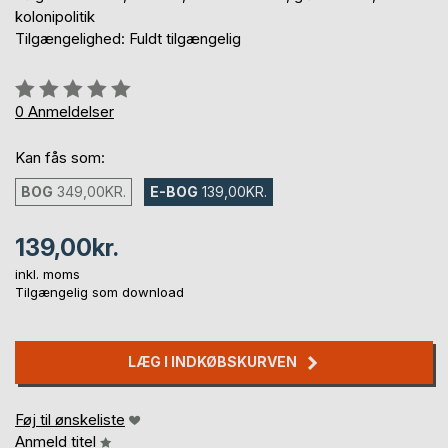
kolonipolitik
Tilgængelighed: Fuldt tilgængelig
Anmeldelse::
0%
0
Anmeldelser
Kan fås som:
BOG
349,00KR.
E-BOG
139,00KR.
139,00kr.
inkl. moms
Tilgængelig som download
LÆG I INDKØBSKURVEN
Føj til ønskeliste
Anmeld titel