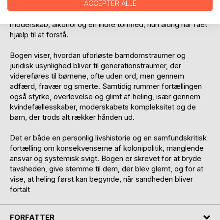
oplevelser bliver aldrig italesat, men lagres i kroppen og
ACCEPTER ALLE
sindet. Som voksen kæmper hun med relationer,
moderskab, alkohol og en indre tomhed, hun aldrig har fået
hjælp til at forstå.
Bogen viser, hvordan uforløste barndomstraumer og
juridisk usynlighed bliver til generationstraumer, der
videreføres til børnene, ofte uden ord, men gennem
adfærd, fravær og smerte. Samtidig rummer fortællingen
også styrke, overlevelse og glimt af heling, især gennem
kvindefællesskaber, moderskabets kompleksitet og de
børn, der trods alt rækker hånden ud.
Det er både en personlig livshistorie og en samfundskritisk
fortælling om konsekvenserne af kolonipolitik, manglende
ansvar og systemisk svigt. Bogen er skrevet for at bryde
tavsheden, give stemme til dem, der blev glemt, og for at
vise, at heling først kan begynde, når sandheden bliver
fortalt
FORFATTER