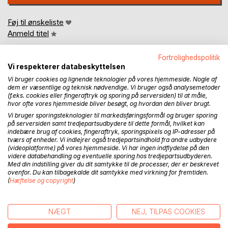
Føj til ønskeliste
Anmeld titel
Fortrolighedspolitik
Vi respekterer databeskyttelsen
Vi bruger cookies og lignende teknologier på vores hjemmeside. Nogle af
dem er væsentlige og teknisk nødvendige. Vi bruger også analysemetoder
(f.eks. cookies eller fingeraftryk og sporing på serversiden) til at måle,
hvor ofte vores hjemmeside bliver besøgt, og hvordan den bliver brugt.
BESKRIVELSE
Vi bruger sporingsteknologier til markedsføringsformål og bruger sporing
på serversiden samt tredjepartsudbydere til dette formål, hvilket kan
indebære brug af cookies, fingeraftryk, sporingspixels og IP-adresser på
Ni noveller om kærlighed og venskab.
tværs af enheder. Vi indlejrer også tredjepartsindhold fra andre udbydere
(videoplatforme) på vores hjemmeside. Vi har ingen indflydelse på den
videre databehandling og eventuelle sporing hos tredjepartsudbyderen.
Om at bytte roller i et kærlighedsforhold, hvor Amager og
Med din indstilling giver du dit samtykke til de processer, der er beskrevet
Vedbæk er to forskellige verdener.
ovenfor. Du kan tilbagekalde dit samtykke med virkning for fremtiden.
(
Hæftelse og copyright
)
Om at få et kys, når hun er uopnåelig, fordi hun kommer fra
en anden verden.
Om at dø med værdighed et sted i Uhre, Midtjylland.
NÆGT
NEJ, TILPAS COOKIES
Om at elske jordbær.
Om at glemme at se på den, der elsker en, når man er travlt