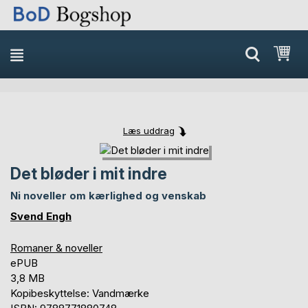
Min
Læs uddrag
Skip
Skip
to
to
Det bløder i mit indre
the
the
end
beginning
Ni noveller om kærlighed og venskab
of
of
Svend Engh
the
the
images
images
Romaner & noveller
gallery
gallery
ePUB
3,8 MB
Kopibeskyttelse: Vandmærke