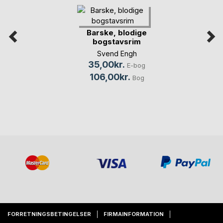
Barske, blodige
bogstavsrim
Svend Engh
35,00kr.
E-bog
106,00kr.
Bog
FORRETNINGSBETINGELSER
FIRMAINFORMATION