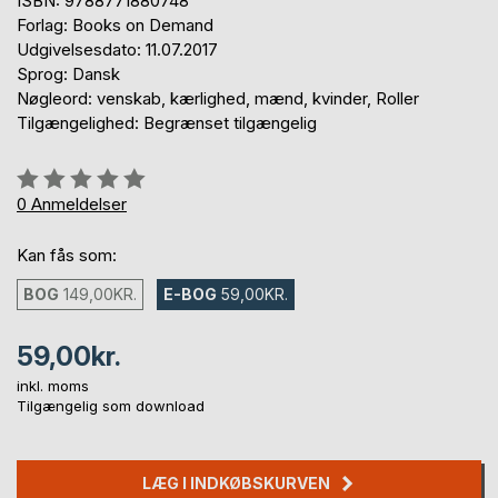
ISBN: 9788771880748
Forlag: Books on Demand
Udgivelsesdato: 11.07.2017
Sprog: Dansk
Nøgleord: venskab, kærlighed, mænd, kvinder, Roller
Tilgængelighed: Begrænset tilgængelig
Anmeldelse::
0%
0
Anmeldelser
Kan fås som:
BOG
149,00KR.
E-BOG
59,00KR.
59,00kr.
inkl. moms
Tilgængelig som download
LÆG I INDKØBSKURVEN