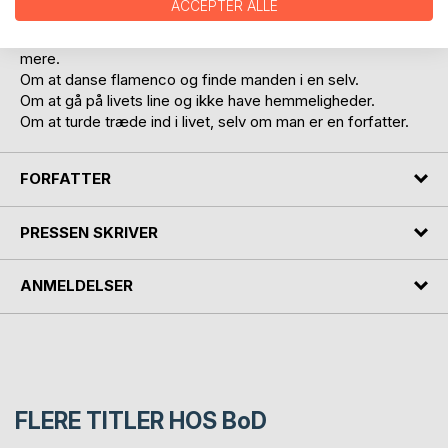
ACCEPTER ALLE
optaget af at kigge stjerner.
Om at høre stemmer og så lige pludselig ikke høre dem
mere.
Om at danse flamenco og finde manden i en selv.
Om at gå på livets line og ikke have hemmeligheder.
Om at turde træde ind i livet, selv om man er en forfatter.
FORFATTER
PRESSEN SKRIVER
ANMELDELSER
FLERE TITLER HOS
BoD