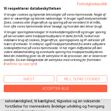
Føj til ønskeliste
Fortrolighedspolitik
Anmeld titel
Vi respekterer databeskyttelsen
Vi bruger cookies og lignende teknologier på vores hjemmeside. Nogle af
dem er væsentlige og teknisk nødvendige. Vi bruger også analysemetoder
(f.eks. cookies eller fingeraftryk og sporing på serversiden) til at måle,
hvor ofte vores hjemmeside bliver besøgt, og hvordan den bliver brugt.
Vi bruger sporingsteknologier til markedsføringsformål og bruger sporing
på serversiden samt tredjepartsudbydere til dette formål, hvilket kan
indebære brug af cookies, fingeraftryk, sporingspixels og IP-adresser på
tværs af enheder. Vi indlejrer også tredjepartsindhold fra andre udbydere
BESKRIVELSE
(videoplatforme) på vores hjemmeside. Vi har ingen indflydelse på den
videre databehandling og eventuelle sporing hos tredjepartsudbyderen.
Med din indstilling giver du dit samtykke til de processer, der er beskrevet
Det Befriede Folk er et samlet værk, der består af tre
ovenfor. Du kan tilbagekalde dit samtykke med virkning for fremtiden.
(
Hæftelse og copyright
)
digtsamlinger om åndelighed og bevidsthed. Digtene er
forfattet og illustreret af Tanja Zier Larsen og udspringer af
et liv levet med kærlighed, ansvar og modet til at tænke
NÆGT
NEJ, TILPAS COOKIES
selv.
ACCEPTER ALLE
I digtene følger vi Tanjas egen livsrejse - fra oprør mod
opdragelse og samfundsnormer, over frigørelse og
selvstændighed, til kærlighed, tilgivelse og en voksende
forståelse for menneskets åndelige udvikling og fremgang