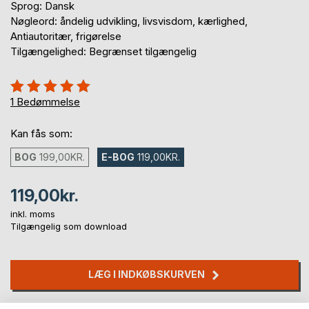
Sprog: Dansk
Nøgleord: åndelig udvikling, livsvisdom, kærlighed,
Antiautoritær, frigørelse
Tilgængelighed: Begrænset tilgængelig
Anmeldelse::
100%
1
Bedømmelse
Kan fås som:
BOG
199,00KR.
E-BOG
119,00KR.
119,00kr.
inkl. moms
Tilgængelig som download
LÆG I INDKØBSKURVEN