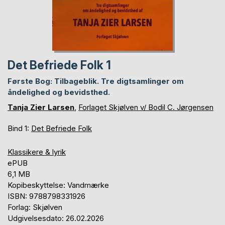
Det Befriede Folk 1
Første Bog: Tilbageblik. Tre digtsamlinger om
åndelighed og bevidsthed.
Tanja Zier Larsen
,
Forlaget Skjølven v/ Bodil C. Jørgensen
Bind 1:
Det Befriede Folk
Klassikere & lyrik
ePUB
6,1 MB
Kopibeskyttelse: Vandmærke
ISBN: 9788798331926
Forlag: Skjølven
Udgivelsesdato: 26.02.2026