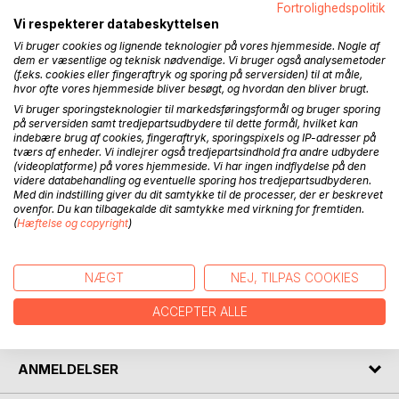
Fortrolighedspolitik
Vi respekterer databeskyttelsen
Vi bruger cookies og lignende teknologier på vores hjemmeside. Nogle af
BESKRIVELSE
dem er væsentlige og teknisk nødvendige. Vi bruger også analysemetoder
(f.eks. cookies eller fingeraftryk og sporing på serversiden) til at måle,
hvor ofte vores hjemmeside bliver besøgt, og hvordan den bliver brugt.
For mange mennesker er det nærmest forbudt at tvivle når
Vi bruger sporingsteknologier til markedsføringsformål og bruger sporing
på serversiden samt tredjepartsudbydere til dette formål, hvilket kan
man tror. Men med denne bog vil Henrik Kostow gøre op
indebære brug af cookies, fingeraftryk, sporingspixels og IP-adresser på
med den opfattelse, at tro og tvivl ikke hører sammen.
tværs af enheder. Vi indlejrer også tredjepartsindhold fra andre udbydere
(videoplatforme) på vores hjemmeside. Vi har ingen indflydelse på den
videre databehandling og eventuelle sporing hos tredjepartsudbyderen.
Den velsignede tvivl tager udgangspunkt i Henrik Kostows
Med din indstilling giver du dit samtykke til de processer, der er beskrevet
eget liv og giver praktiske anvisninger til, hvordan vi
ovenfor. Du kan tilbagekalde dit samtykke med virkning for fremtiden.
forholder os til vores tros tvivl.
(
Hæftelse og copyright
)
FORFATTER
NÆGT
NEJ, TILPAS COOKIES
ACCEPTER ALLE
PRESSEN SKRIVER
ANMELDELSER