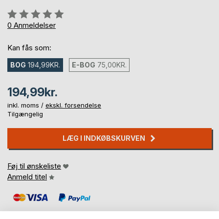
Anmeldelse::
0%
0
Anmeldelser
Kan fås som:
BOG
194,99KR.
E-BOG
75,00KR.
194,99kr.
inkl. moms /
ekskl. forsendelse
Tilgængelig
LÆG I INDKØBSKURVEN
Føj til ønskeliste
Anmeld titel