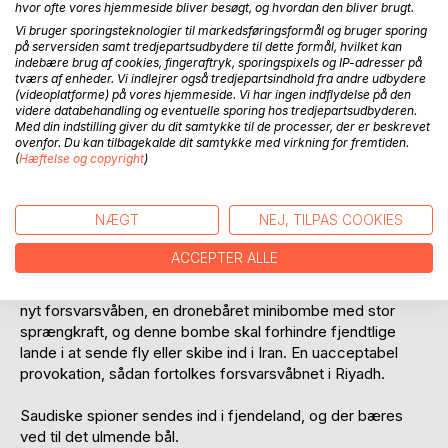
hvor ofte vores hjemmeside bliver besøgt, og hvordan den bliver brugt.
Vi bruger sporingsteknologier til markedsføringsformål og bruger sporing
på serversiden samt tredjepartsudbydere til dette formål, hvilket kan
indebære brug af cookies, fingeraftryk, sporingspixels og IP-adresser på
tværs af enheder. Vi indlejrer også tredjepartsindhold fra andre udbydere
(videoplatforme) på vores hjemmeside. Vi har ingen indflydelse på den
BESKRIVELSE
videre databehandling og eventuelle sporing hos tredjepartsudbyderen.
Med din indstilling giver du dit samtykke til de processer, der er beskrevet
ovenfor. Du kan tilbagekalde dit samtykke med virkning for fremtiden.
(
Hæftelse og copyright
)
Forholdet mellem Saudi Arabien og Iran er spændt til
bristepunktet. Et hadefuldt forhold mellem de to lande har
eksisteret i 1400 år og har sit udspring i religionen, for når
NÆGT
NEJ, TILPAS COOKIES
den ene part er Sunny og den anden Shia, så kan så
forskellige fortolkninger af Koranen kun føre til konflikt.
ACCEPTER ALLE
Nu forværres det indbyrdes forhold, for Iran har udviklet et
nyt forsvarsvåben, en dronebåret mini­bombe med stor
sprængkraft, og denne bombe skal forhindre fjendtlige
lande i at sende fly eller skibe ind i Iran. En uacceptabel
provokation, sådan fortolkes forsvarsvåbnet i Riyadh.
Saudiske spioner sendes ind i fjende­land, og der bæres
ved til det ulmende bål.