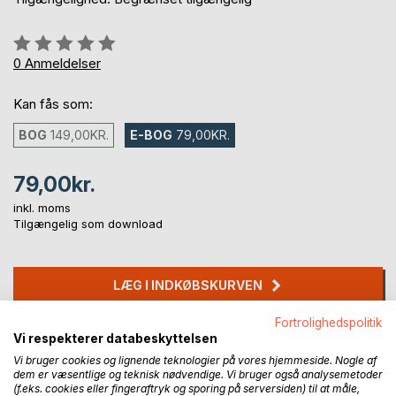
Anmeldelse::
0%
0
Anmeldelser
Kan fås som:
BOG
149,00KR.
E-BOG
79,00KR.
79,00kr.
inkl. moms
Tilgængelig som download
LÆG I INDKØBSKURVEN
Fortrolighedspolitik
Føj til ønskeliste
Vi respekterer databeskyttelsen
Anmeld titel
Vi bruger cookies og lignende teknologier på vores hjemmeside. Nogle af
dem er væsentlige og teknisk nødvendige. Vi bruger også analysemetoder
(f.eks. cookies eller fingeraftryk og sporing på serversiden) til at måle,