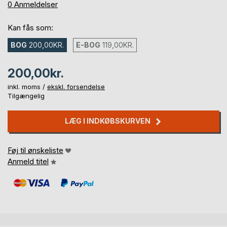
0%
0
Anmeldelser
Kan fås som:
BOG
200,00KR.
E-BOG
119,00KR.
200,00kr.
inkl. moms /
ekskl. forsendelse
Tilgængelig
LÆG I INDKØBSKURVEN
Føj til ønskeliste
Anmeld titel