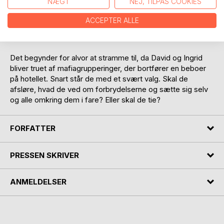
NÆGT
NEJ, TILPAS COOKIES
flygtninge til Firenze. På hotellet Petit Albergo, møder han
den unge Ingrid Andersen, som sidder i kørestol efter en
ACCEPTER ALLE
ulykke. Deres venskab starter med et skænderi, men snart
er de på jagt efter sandheden sammen.
Det begynder for alvor at stramme til, da David og Ingrid
bliver truet af mafiagrupperinger, der bortfører en beboer
på hotellet. Snart står de med et svært valg. Skal de
afsløre, hvad de ved om forbrydelserne og sætte sig selv
og alle omkring dem i fare? Eller skal de tie?
FORFATTER
PRESSEN SKRIVER
ANMELDELSER