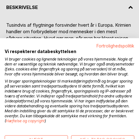
BESKRIVELSE
Tusindvis af flygtninge forsvinder hvert år i Europa. Krimien
handler om forbrydelser mod mennesker i den mest
sårbare situation. Hvad gør man, når man har klaret rejsen
over Middelhavet og står i Europa uden penge?
Fortrolighedspolitik
Vi respekterer databeskyttelsen
Plottet indeholder et samfundsrelevant dilemma, der
Vi bruger cookies og lignende teknologier på vores hjemmeside. Nogle af
vedrører os alle. EU og forskellige organisationer har i
dem er væsentlige og teknisk nødvendige. Vi bruger også analysemetoder
(f.eks. cookies eller fingeraftryk og sporing på serversiden) til at måle,
årevis har forsøgt at gøre noget ved problemet. Men der er
hvor ofte vores hjemmeside bliver besøgt, og hvordan den bliver brugt.
stærke kræfter, der arbejder i andre retninger.
Vi bruger sporingsteknologier til markedsføringsformål og bruger sporing
på serversiden samt tredjepartsudbydere til dette formål, hvilket kan
Handlingen udspiller sig i Firenze, hvor en flygtning findes
indebære brug af cookies, fingeraftryk, sporingspixels og IP-adresser på
tværs af enheder. Vi indlejrer også tredjepartsindhold fra andre udbydere
omkommet i Arnofloden. Hans skader er karakteristiske og
(videoplatforme) på vores hjemmeside. Vi har ingen indflydelse på den
sættes i forbindelse med andre flygtninge, der har været
videre databehandling og eventuelle sporing hos tredjepartsudbyderen.
udsat for den samme forbrydelse.
Med din indstilling giver du dit samtykke til de processer, der er beskrevet
ovenfor. Du kan tilbagekalde dit samtykke med virkning for fremtiden.
(
Hæftelse og copyright
)
Journalisten David Lassen er blevet fyret, fordi han
insisterer på at sætte kvalitet over hurtighed. Han brænder
sine broer og forfølger sporene i sagen om de forsvundne