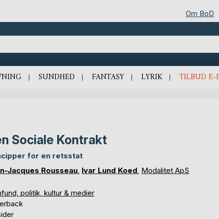
Om BoD
VNING
SUNDHED
FANTASY
LYRIK
TILBUD E-
n Sociale Kontrakt
ncipper for en retsstat
n-Jacques Rousseau
,
Ivar Lund Koed
,
Modalitet ApS
und, politik, kultur & medier
erback
ider