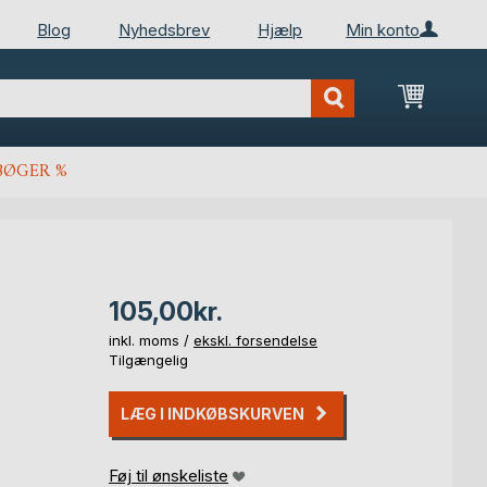
Blog
Nyhedsbrev
Hjælp
Min konto
Min ind
BØGER %
105,00kr.
inkl. moms /
ekskl. forsendelse
Tilgængelig
LÆG I INDKØBSKURVEN
Føj til ønskeliste