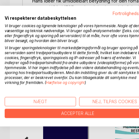
Hans ideer fik umiddelbart betydning for den forf
stater - USA- i 1787, og de udgjorde en del af det
umiddelbart efter. Siden da har Rousseaus principp
Fortroligheds
Vi respekterer databeskyttelsen
vestlige landes forfatninger.
Vi bruger cookies og lignende teknologier på vores hjemmeside. Nogle af de
I bogen stiller Rousseau spørgsmålet: hvad er for
væsentlige og teknisk nødvendige. Vi bruger også analysemetoder (f.eks. co
svar på, hvordan samfundet skal indrettes, hvilke
eller fingeraftryk og sporing på serversiden) til at måle, hvor ofte vores hje
velfungerende samfund må råde over, hvis det skal
bliver besøgt, og hvordan den bliver brugt.
grundlæggende principper, herunder at lighed og ræ
Vi bruger sporingsteknologier til markedsføringsformål og bruger sporing på
lovene skal besluttes af den højeste myndighed, n
serversiden samt tredjepartsudbydere til dette formål, hvilket kan indebære 
cookies, fingeraftryk, sporingspixels og IP-adresser på tværs af enheder. Vi
indlejrer også tredjepartsindhold fra andre udbydere (videoplatforme) på vor
hjemmeside. Vi har ingen indflydelse på den videre databehandling og eventu
sporing hos tredjepartsudbyderen. Med din indstilling giver du dit samtykke ti
processer, der er beskrevet ovenfor. Du kan tilbagekalde dit samtykke med
FLERE TITLER HOS
Bo
virkning for fremtiden. (
Hæftelse og copyright
)
NÆGT
NEJ, TILPAS COOKIES
ACCEPTER ALLE