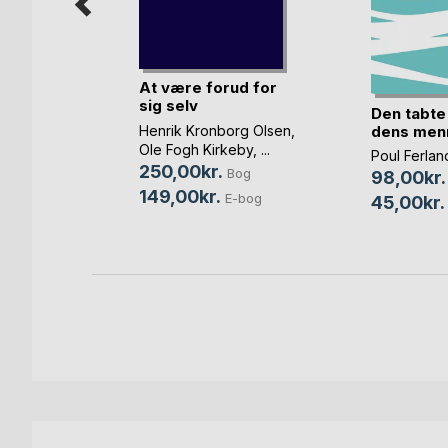
ps!
At være forud for
sig selv
Den tabte
Bog
dens menn
Henrik Kronborg Olsen
,
Ole Fogh Kirkeby
, ...
Poul Ferlan
250,00kr.
Bog
98,00kr.
149,00kr.
E-bog
45,00kr.