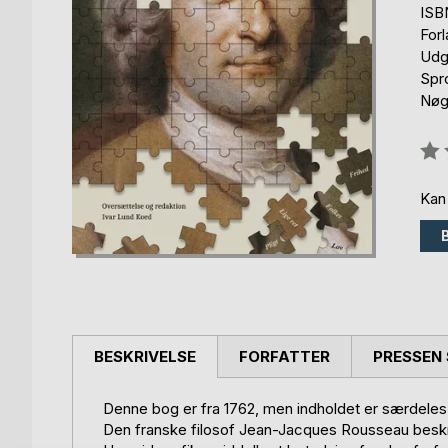
ISB
For
Udg
Spr
Nøgl
Anm
0%
Kan
BESKRIVELSE
FORFATTER
PRESSEN 
Denne bog er fra 1762, men indholdet er særdele
Den franske filosof Jean-Jacques Rousseau beskrive