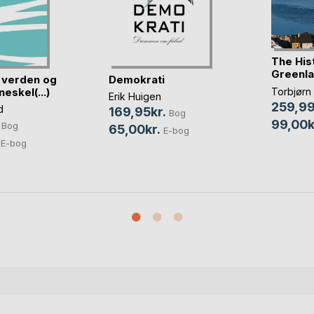
The His
Greenl
 verden og
Demokrati
eskel(...)
Torbjørn
Erik Huigen
259,99
d
169,95kr.
Bog
99,00k
Bog
65,00kr.
E-bog
E-bog