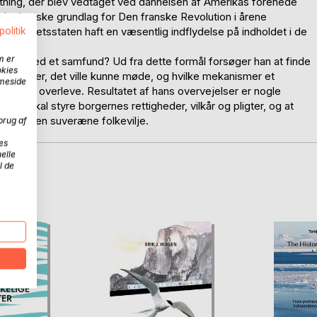
atning, der blev vedtaget ved dannelsen af Amerikas forenede
 ideologiske grundlag for Den franske Revolution i årene
er for retsstaten haft en væsentlig indflydelse på indholdet i de
politik
m er
målet med et samfund? Ud fra dette formål forsøger han at finde
okies
 problemer, det ville kunne møde, og hvilke mekanismer et
mmeside
 kunne overleve. Resultatet af hans overvejelser er nogle
son skal styre borgernes rettigheder, vilkår og pligter, og at
emlig den suveræne folkevilje.
brug af
es
elle
l de
D