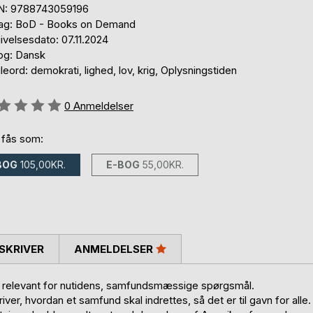
N: 9788743059196
lag: BoD - Books on Demand
ivelsesdato: 07.11.2024
og: Dansk
eord: demokrati, lighed, lov, krig, Oplysningstiden
eldelse::
0
Anmeldelser
 fås som:
BOG
105,00KR.
E-BOG
55,00KR.
SKRIVER
ANMELDELSER
s relevant for nutidens, samfundsmæssige spørgsmål.
r, hvordan et samfund skal indrettes, så det er til gavn for alle.