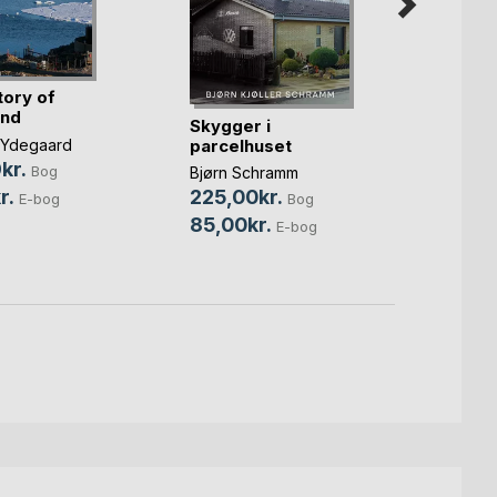
tory of
and
Skygger i
Alle l
parcelhuset
leder
 Ydegaard
kr.
Bog
Bjørn Schramm
Jóhann
ph.d.
r.
225,00kr.
E-bog
Bog
100,
85,00kr.
E-bog
29,0