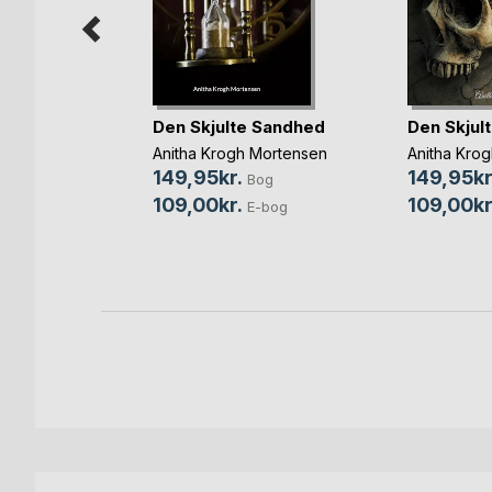
Den Skjulte Sandhed
Den Skjul
h
Anitha Krogh Mortensen
Anitha Kro
og
149,95kr.
149,95kr
Bog
109,00kr.
109,00kr
E-bog