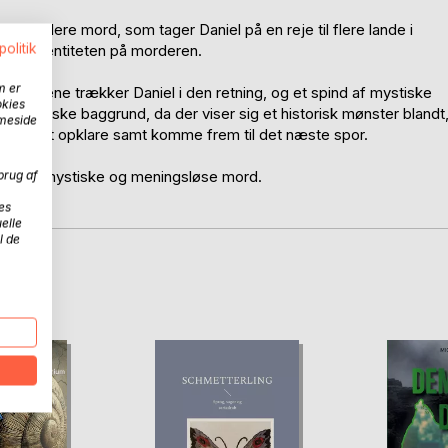
ange flere mord, som tager Daniel på en reje til flere lande i
politik
g og identiteten på morderen.
m er
detrådene trækker Daniel i den retning, og et spind af mystiske
okies
 historiske baggrund, da der viser sig et historisk mønster blandt
mmeside
ia for at opklare samt komme frem til det næste spor.
brug af
klare de mystiske og meningsløse mord.
es
elle
l de
D