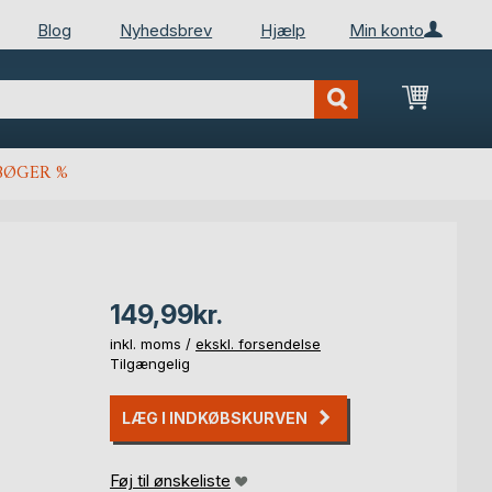
Blog
Nyhedsbrev
Hjælp
Min konto
Min ind
BØGER %
149,99kr.
inkl. moms /
ekskl. forsendelse
Tilgængelig
LÆG I INDKØBSKURVEN
Føj til ønskeliste