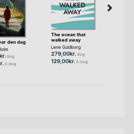
The ocean that
walked away
var den dag
Ries 
Lene Guldborg
Holm
Malene
279,00kr.
Bog
kr.
249,
Bog
129,00kr.
E-bog
r.
E-bog