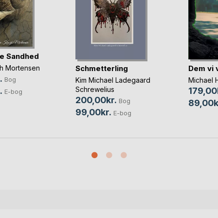
te Sandhed
Schmetterling
Dem vi 
gh Mortensen
.
Bog
Kim Michael Ladegaard
Michael 
Schrewelius
.
179,00
E-bog
200,00kr.
Bog
89,00k
99,00kr.
E-bog