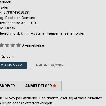
erback
 sider
N: 9788743029281
lag: Books on Demand
ivelsesdato: 07.12.2020
og: Dansk
leord: mord, krimi, Mysterie, Færøerne, seriemorder
eldelse::
0
Anmeldelser
 fås som:
BOG
149,99KR.
E-BOG
109,00KR.
SKRIVER
ANMELDELSER
øen Skúvoy på Færøerne. Den dræbte viser sig at være tilknyttet
 bliver leder af efterforskningen.