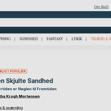
Om BoD
VNING
SUNDHED
FANTASY
LYRIK
TILBUD E-
RLIGT POPULÆR
n Skjulte Sandhed
ortiden er Nøglen til Fremtiden
tha Krogh Mortensen
mi & spænding