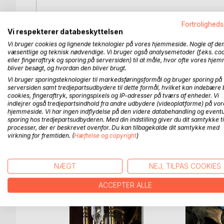
Dette mord viser sig blot at være begyndelsen til m
Fortroligheds
forsøget på at opklare sagen, finde sandheden ba
Vi respekterer databeskyttelsen
Vi bruger cookies og lignende teknologier på vores hjemmeside. Nogle af de
Der skal samarbejdes med det franske politi, da le
væsentlige og teknisk nødvendige. Vi bruger også analysemetoder (f.eks. co
sammenfald viser sig. Daniel, må søge hjælp fra sin
eller fingeraftryk og sporing på serversiden) til at måle, hvor ofte vores hje
de mange mord. Han må helt tilbage til Jomfru Mar
bliver besøgt, og hvordan den bliver brugt.
Vi bruger sporingsteknologier til markedsføringsformål og bruger sporing på
serversiden samt tredjepartsudbydere til dette formål, hvilket kan indebære 
I en labyrint af gammel historie, prøver han at op
cookies, fingeraftryk, sporingspixels og IP-adresser på tværs af enheder. Vi
Ofrene har kun en fællesnævne.
indlejrer også tredjepartsindhold fra andre udbydere (videoplatforme) på vor
hjemmeside. Vi har ingen indflydelse på den videre databehandling og eventu
sporing hos tredjepartsudbyderen. Med din indstilling giver du dit samtykke ti
processer, der er beskrevet ovenfor. Du kan tilbagekalde dit samtykke med
virkning for fremtiden. (
Hæftelse og copyright
)
FLERE TITLER HOS
Bo
NÆGT
NEJ, TILPAS COOKIES
ACCEPTER ALLE