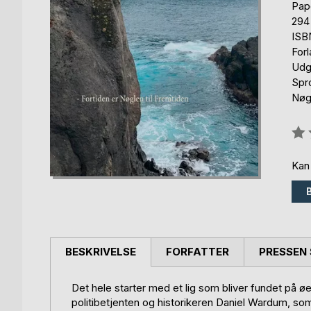
Pap
294
ISB
For
Udg
Spr
Nøg
Anm
0%
Kan
BESKRIVELSE
FORFATTER
PRESSEN 
Det hele starter med et lig som bliver fundet på 
politibetjenten og historikeren Daniel Wardum, som