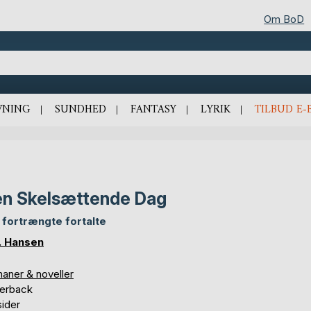
Om BoD
VNING
SUNDHED
FANTASY
LYRIK
TILBUD E-
n Skelsættende Dag
 fortrængte fortalte
. Hansen
aner & noveller
erback
sider