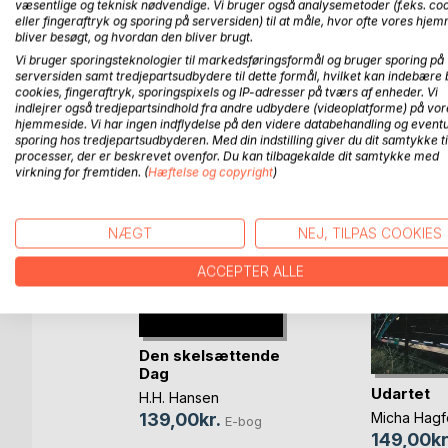
fortælling om et menneske der tog sagen i egen h
væsentlige og teknisk nødvendige. Vi bruger også analysemetoder (f.eks. co
eller fingeraftryk og sporing på serversiden) til at måle, hvor ofte vores hje
bliver besøgt, og hvordan den bliver brugt.
Vi bruger sporingsteknologier til markedsføringsformål og bruger sporing på
serversiden samt tredjepartsudbydere til dette formål, hvilket kan indebære 
FLERE TITLER HOS
Bo
cookies, fingeraftryk, sporingspixels og IP-adresser på tværs af enheder. Vi
indlejrer også tredjepartsindhold fra andre udbydere (videoplatforme) på vor
hjemmeside. Vi har ingen indflydelse på den videre databehandling og eventu
sporing hos tredjepartsudbyderen. Med din indstilling giver du dit samtykke ti
processer, der er beskrevet ovenfor. Du kan tilbagekalde dit samtykke med
virkning for fremtiden. (
Hæftelse og copyright
)
NÆGT
NEJ, TILPAS COOKIES
ACCEPTER ALLE
Den skelsættende
Dag
atten
Udartet
H.H. Hansen
Micha Hagf
139,00kr.
E-bog
149,00kr
Bog