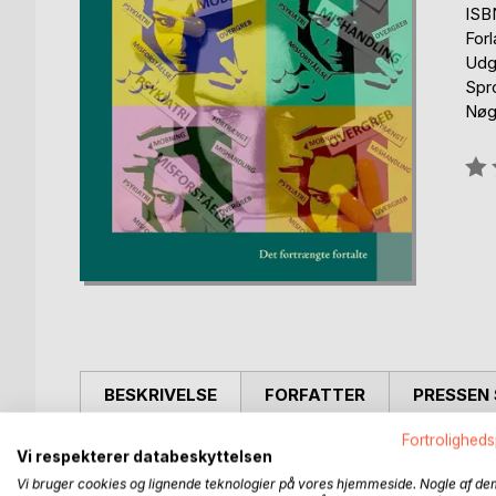
ISB
For
Udg
Spr
Nøgl
Anm
0%
BESKRIVELSE
FORFATTER
PRESSEN 
Fortroligheds
En hudløs ærlig fortælling om en tragisk start på l
Vi respekterer databeskyttelsen
misforståelser, overmedicinering og at blive sat i
Vi bruger cookies og lignende teknologier på vores hjemmeside. Nogle af de