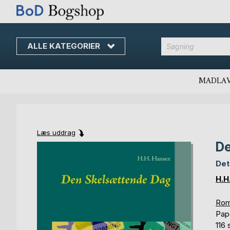
ALLE KATEGORIER
MADLA
Læs uddrag
De
Skip
Skip
to
to
Det
the
the
end
beginning
H.H
of
of
the
the
Rom
images
images
Pap
gallery
gallery
116 