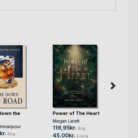
down the
Power of The Heart
For e
Megan Larett
Mikkel
ahmanpour
119,95kr.
249,
Bog
kr.
Bog
45,00kr.
119,0
E-bog