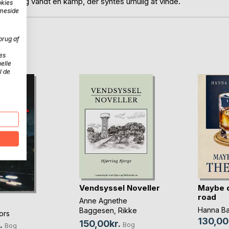
ånd – og vandt en kamp, der syntes umulig at vinde.
okies
mmeside
brug af
D
es
elle
l de
Vendsyssel Noveller
Maybe 
road
Anne Agnethe
Hanna B
Baggesen
,
Rikke
ors
Lundsgaard Brøndt
, ...
130,00
150,00kr.
.
Bog
Bog