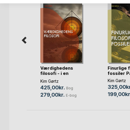
ndte
Værdighedens
Finurlige 
filosofi - i en
fossiler Pa
traum(...)
Kim Gørtz
Kim Gørtz
325,00kr
425,00kr.
og
Bog
199,00kr
279,00kr.
bog
E-bog