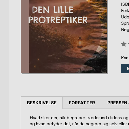
ISB
For
Udg
Spr
Nøgl
Anm
0%
Kan
BESKRIVELSE
FORFATTER
PRESSEN 
Hvad sker der, når begreber træder ind i tidens 
og hvad betyder det, når de negerer sig selv eller