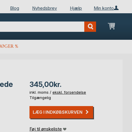
Blog
Nyhedsbrev
Hjælp
Min konto
Min ind
BØGER %
gnede
345,00kr.
inkl. moms /
ekskl. forsendelse
Tilgængelig
LÆG I INDKØBSKURVEN
Føj til ønskeliste