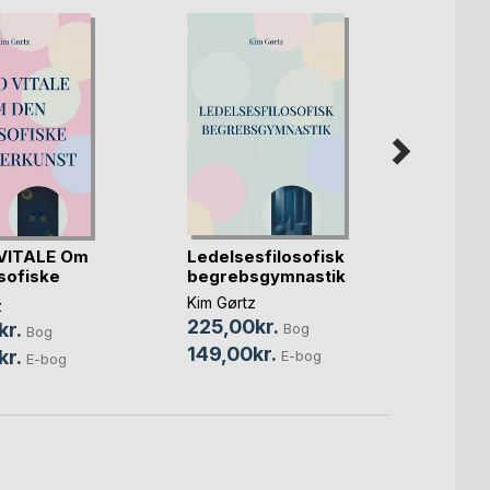
Ledelsesfilosofisk
Begre
VITALE Om
begrebsgymnastik
At øve
osofiske
Kim Gørtz
Kim Gø
z
225,00kr.
255,
kr.
Bog
Bog
149,00kr.
159,0
kr.
E-bog
E-bog