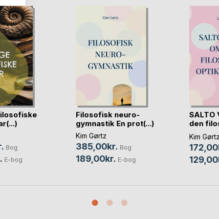
filosofiske
Filosofisk neuro-
SALTO 
r(...)
gymnastik En prot(...)
den fil
op(...)
Kim Gørtz
Kim Gørt
.
385,00kr.
172,00
Bog
Bog
.
189,00kr.
129,00
E-bog
E-bog