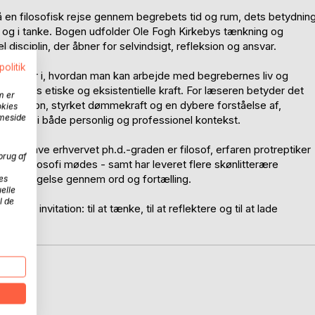
 filosofisk rejse gennem begrebets tid og rum, dets betydnin
e og i tanke. Bogen udfolder Ole Fogh Kirkebys tænkning og
l disciplin, der åbner for selvindsigt, refleksion og ansvar.
politik
ndsigter i, hvordan man kan arbejde med begrebernes liv og
 deres etiske og eksistentielle kraft. For læseren betyder det
m er
l refleksion, styrket dømmekraft og en dybere forståelse af,
okies
mmeside
 handling i både personlig og professionel kontekst.
r at have erhvervet ph.d.-graden er filosof, erfaren protreptiker
brug af
ing og filosofi mødes - samt har leveret flere skønlitterære
og bevægelse gennem ord og fortælling.
es
elle
l de
n invitation: til at tænke, til at reflektere og til at lade
D