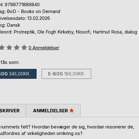
N: 9788771889840
lag: BoD - Books on Demand
ivelsesdato: 13.02.2026
og: Dansk
eord: Protreptik, Ole Fogh Kirkeby, filosofi, Hartmut Rosa, dialog
eldelse::
0
Anmeldelser
 fås som:
BOG
345,00KR.
E-BOG
189,00KR.
SKRIVER
ANMELDELSER
og rummets felt? Hvordan bevæger de sig, hvordan resonerer de,
 udfordres af virkeligheden omkring os?