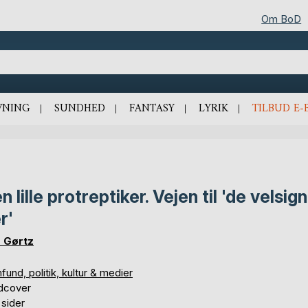
Om BoD
VNING
SUNDHED
FANTASY
LYRIK
TILBUD E-
n lille protreptiker. Vejen til 'de velsi
r'
 Gørtz
und, politik, kultur & medier
dcover
 sider