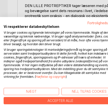
DEN LILLE PROTREPTIKER tager læseren med på en
og bevægelse samt dets resonans i livet, i ledels
protreptik som praksis - en dialogisk og eksistentie
Fortroligheds
Formålet med bogen er at give læseren konkrete i
Vi respekterer databeskyttelsen
bevægelse, samt hvordan man kan lade sig forme af
Vi bruger cookies og lignende teknologier på vores hjemmeside. Nogle af de
både inspiration og praktisk udbytte: redskaber ti
væsentlige og teknisk nødvendige. Vi bruger også analysemetoder (f.eks. co
eller fingeraftryk og sporing på serversiden) til at måle, hvor ofte vores hje
hvordan protreptik kan blive en vej til indsigtsfuld
bliver besøgt, og hvordan den bliver brugt.
Vi bruger sporingsteknologier til markedsføringsformål og bruger sporing på
Bogen er blevet til gennem et menneske, der udove
serversiden samt tredjepartsudbydere til dette formål, hvilket kan indebære 
og forfatter til over 90 bøger, hvor ledelse, coach
cookies, fingeraftryk, sporingspixels og IP-adresser på tværs af enheder. Vi
udgivelser, der udforsker menneskets eksistens 
indlejrer også tredjepartsindhold fra andre udbydere (videoplatforme) på vor
hjemmeside. Vi har ingen indflydelse på den videre databehandling og eventu
sporing hos tredjepartsudbyderen. Med din indstilling giver du dit samtykke ti
DEN LILLE PROTREPTIKER er både en introduktion og e
processer, der er beskrevet ovenfor. Du kan tilbagekalde dit samtykke med
begreberne tale - på deres egen måde.
virkning for fremtiden. (
Hæftelse og copyright
)
NÆGT
NEJ, TILPAS COOKIES
FLERE TITLER HOS
Bo
ACCEPTER ALLE