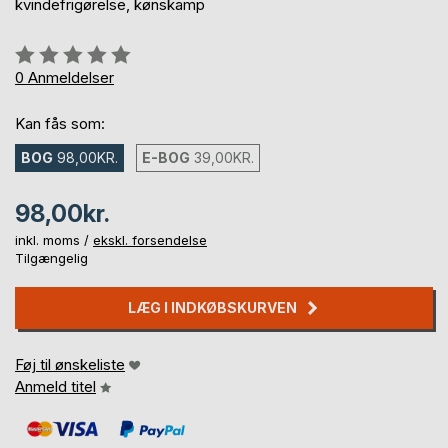
kvindefrigørelse, kønskamp
Anmeldelse::
0%
0
Anmeldelser
Kan fås som:
BOG
98,00KR.
E-BOG
39,00KR.
98,00kr.
inkl. moms /
ekskl. forsendelse
Tilgængelig
LÆG I INDKØBSKURVEN
Føj til ønskeliste
Anmeld titel