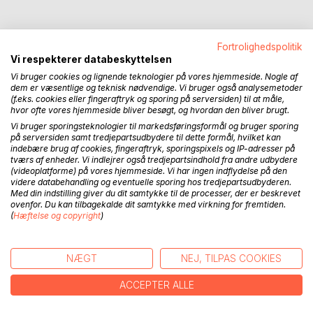
Fortrolighedspolitik
Vi respekterer databeskyttelsen
BESKRIVELSE
Vi bruger cookies og lignende teknologier på vores hjemmeside. Nogle af
dem er væsentlige og teknisk nødvendige. Vi bruger også analysemetoder
(f.eks. cookies eller fingeraftryk og sporing på serversiden) til at måle,
"Historien om den 42-årige Elsie Lindtner, der går fra sin
hvor ofte vores hjemmeside bliver besøgt, og hvordan den bliver brugt.
mand Richardt og flytter ud i en hvid villa i en øde egn, er
Vi bruger sporingsteknologier til markedsføringsformål og bruger sporing
fortalt gennem dagbogsnotater om det nye ensomme liv
på serversiden samt tredjepartsudbydere til dette formål, hvilket kan
og breve til bl.a. en kusine, veninde og eksmanden. Her får
indebære brug af cookies, fingeraftryk, sporingspixels og IP-adresser på
tværs af enheder. Vi indlejrer også tredjepartsindhold fra andre udbydere
læseren indblik i den modne kvindes tanker i en historisk
(videoplatforme) på vores hjemmeside. Vi har ingen indflydelse på den
brydningstid ... Elsie Lindtner er både en tragisk figur og en
videre databehandling og eventuelle sporing hos tredjepartsudbyderen.
stor selviscenesætter, og bogen vrimler med viljestærke,
Med din indstilling giver du dit samtykke til de processer, der er beskrevet
ovenfor. Du kan tilbagekalde dit samtykke med virkning for fremtiden.
reflekterede, bekymrede og begærlige kvinder med et
(
Hæftelse og copyright
)
væld af modsatrettede følelser - og de er ikke
nødvendigvis unge og smukke alle sammen.
NÆGT
NEJ, TILPAS COOKIES
"Den farlige alder" er et psykologisk portræt af en
vaklende kvinde og indeholder mange ideer, der må
ACCEPTER ALLE
anskues som en tidlig feminisme og et opgør med en
klassisk patriarkalsk tankegang, og i sin samtid var "Den