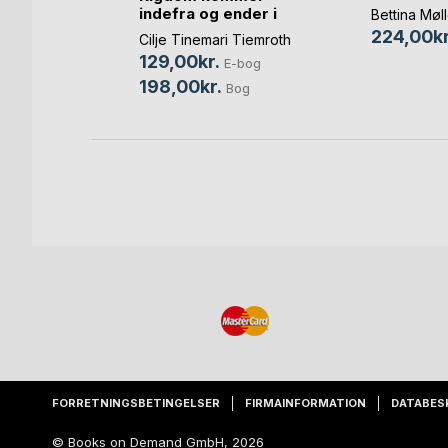
indefra og ender i
tera(...)
Bettina Møl
banken
224,00kr
Cilje Tinemari Tiemroth
129,00kr.
bog
E-bog
198,00kr.
Bog
Bog
FORRETNINGSBETINGELSER
FIRMAINFORMATION
DATABES
© Books on Demand GmbH, 2026