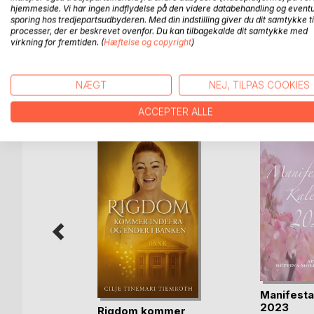
vennekreds der ikke var en daglig del af forløbet, k
hjemmeside. Vi har ingen indflydelse på den videre databehandling og eventu
sporing hos tredjepartsudbyderen. Med din indstilling giver du dit samtykke ti
processer, der er beskrevet ovenfor. Du kan tilbagekalde dit samtykke med
Bogen er ikke et litterært værk, men kan forhåbentl
virkning for fremtiden. (
Hæftelse og copyright
)
NÆGT
NEJ, TILPAS COOKIES
FLERE TITLER HOS
Bo
ACCEPTER ALLE
Manifesta
2023
Rigdom kommer
 zone-