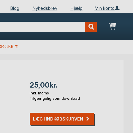
Blog
Nyhedsbrev
Hjælp
Min konto
Min ind
BØGER %
25,00kr.
inkl. moms
Tilgængelig som download
LÆG I INDKØBSKURVEN