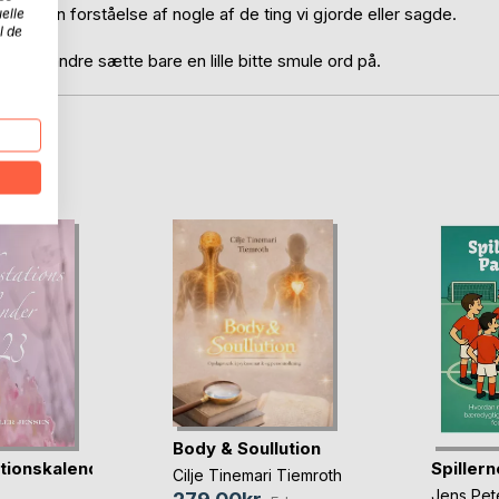
an få en forståelse af nogle af de ting vi gjorde eller sagde.
elle
l de
ig for andre sætte bare en lille bitte smule ord på.
D
Body & Soullution
tionskalender
Spiller
Cilje Tinemari Tiemroth
Jens Pet