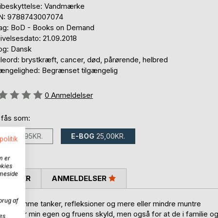
ibeskyttelse: Vandmærke
N: 9788743007074
lag: BoD - Books on Demand
ivelsesdato: 21.09.2018
og: Dansk
leord: brystkræft, cancer, død, pårørende, helbred
gængelighed: Begrænset tilgængelig
eldelse::
0
Anmeldelser
 fås som:
BOG
59,95KR.
E-BOG
25,00KR.
politik
m er
okies
mmeside
SKRIVER
ANMELDELSER
brug af
ke at glemme tanker, refleksioner og mere eller mindre muntre
 Dels for min egen og fruens skyld, men også for at de i familie o
es