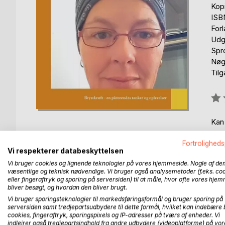
Kop
ISB
For
Udg
Spr
Nøg
Til
Anm
0%
Kan
Fortroligheds
Vi respekterer databeskyttelsen
Vi bruger cookies og lignende teknologier på vores hjemmeside. Nogle af de
væsentlige og teknisk nødvendige. Vi bruger også analysemetoder (f.eks. co
eller fingeraftryk og sporing på serversiden) til at måle, hvor ofte vores hje
BESKRIVELSE
FORFATTER
PRESSEN 
bliver besøgt, og hvordan den bliver brugt.
Vi bruger sporingsteknologier til markedsføringsformål og bruger sporing på
serversiden samt tredjepartsudbydere til dette formål, hvilket kan indebære 
I 2015 fik min kone konstateret brystkræft. For ik
cookies, fingeraftryk, sporingspixels og IP-adresser på tværs af enheder. Vi
episoder, noterede jeg min opfattelse af forløbet.
indlejrer også tredjepartsindhold fra andre udbydere (videoplatforme) på vor