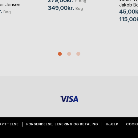
279,00kr.
E-bog
ler Jensen
Jakob B
349,00kr.
Bog
.
45,00k
Bog
115,00k
KYTTELSE
FORSENDELSE, LEVERING OG BETALING
HJÆLP
COOKI