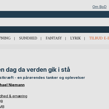
Om BoD
VNING
SUNDHED
FANTASY
LYRIK
TILBUD E-
n dag da verden gik i stå
stkræft - en pårørendes tanker og oplevelser
hael Niemann
dhed & ernæring
UB
 MB