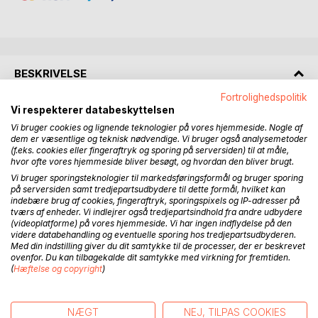
BESKRIVELSE
Fortrolighedspolitik
Vi respekterer databeskyttelsen
Belfast bløder i regnen. Hun har en barberkniv og elleve
Vi bruger cookies og lignende teknologier på vores hjemmeside. Nogle af
navne.
dem er væsentlige og teknisk nødvendige. Vi bruger også analysemetoder
Hun burde være død. I stedet overlevede hun fem års
(f.eks. cookies eller fingeraftryk og sporing på serversiden) til at måle,
mareridt - kidnappet, misbrugt, solgt til mænd der troede
hvor ofte vores hjemmeside bliver besøgt, og hvordan den bliver brugt.
hun ville glemme.
Vi bruger sporingsteknologier til markedsføringsformål og bruger sporing
Men Siobhán Maguire glemte intet.
på serversiden samt tredjepartsudbydere til dette formål, hvilket kan
indebære brug af cookies, fingeraftryk, sporingspixels og IP-adresser på
Elleve mænd står på hendes liste. Respektable mænd.
tværs af enheder. Vi indlejrer også tredjepartsindhold fra andre udbydere
Familiefædre. Mænd som samfundet beskytter. Mænd der
(videoplatforme) på vores hjemmeside. Vi har ingen indflydelse på den
troede fortiden var begravet.
videre databehandling og eventuelle sporing hos tredjepartsudbyderen.
Med din indstilling giver du dit samtykke til de processer, der er beskrevet
De tog fejl.
ovenfor. Du kan tilbagekalde dit samtykke med virkning for fremtiden.
En efter én finder politiet dem. Halsen skåret over. Ingen
(
Hæftelse og copyright
)
vidner. Ingen beviser. I Belfast - hvor The Troubles har gjort
vold til hverdag - stiller ingen spørgsmål. Døden tæller ikke
længere.
NÆGT
NEJ, TILPAS COOKIES