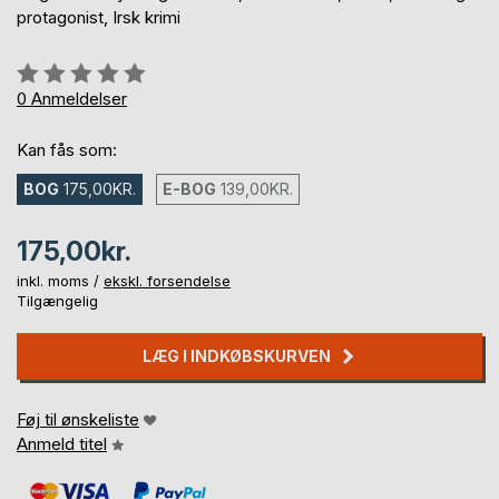
protagonist, Irsk krimi
Anmeldelse::
0%
0
Anmeldelser
Kan fås som:
BOG
175,00KR.
E-BOG
139,00KR.
175,00kr.
inkl. moms /
ekskl. forsendelse
Tilgængelig
LÆG I INDKØBSKURVEN
Føj til ønskeliste
Anmeld titel