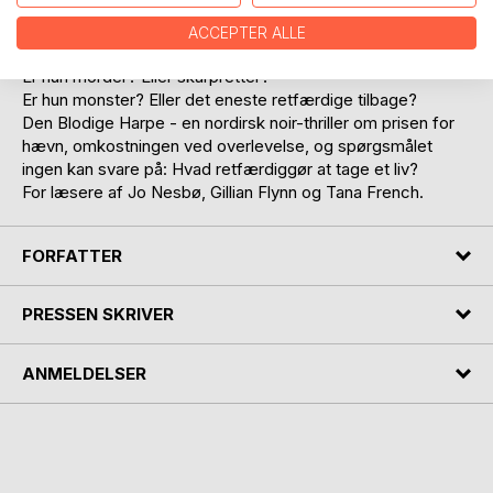
Men Inspector John Davenport ser mønsteret. Han kender
hendes navn. Og jo mere han lærer om hendes fortid, jo
ACCEPTER ALLE
mere vakler hans overbevisning:
Er hun morder? Eller skarpretter?
Er hun monster? Eller det eneste retfærdige tilbage?
Den Blodige Harpe - en nordirsk noir-thriller om prisen for
hævn, omkostningen ved overlevelse, og spørgsmålet
ingen kan svare på: Hvad retfærdiggør at tage et liv?
For læsere af Jo Nesbø, Gillian Flynn og Tana French.
FORFATTER
PRESSEN SKRIVER
ANMELDELSER