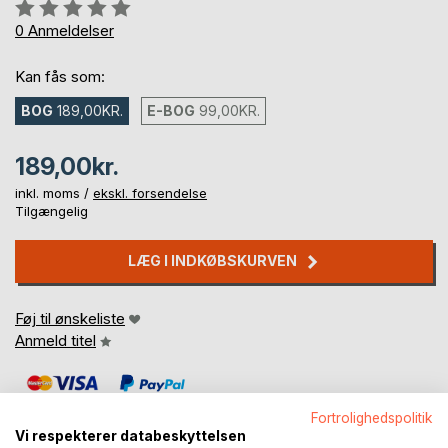
Anmeldelse::
0%
0
Anmeldelser
Kan fås som:
BOG
189,00KR.
E-BOG
99,00KR.
189,00kr.
inkl. moms /
ekskl. forsendelse
Tilgængelig
LÆG I INDKØBSKURVEN
Føj til ønskeliste
Anmeld titel
Fortrolighedspolitik
Vi respekterer databeskyttelsen