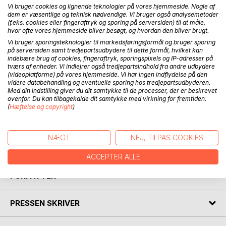
Vi bruger cookies og lignende teknologier på vores hjemmeside. Nogle af
dem er væsentlige og teknisk nødvendige. Vi bruger også analysemetoder
BESKRIVELSE
(f.eks. cookies eller fingeraftryk og sporing på serversiden) til at måle,
hvor ofte vores hjemmeside bliver besøgt, og hvordan den bliver brugt.
Vi bruger sporingsteknologier til markedsføringsformål og bruger sporing
på serversiden samt tredjepartsudbydere til dette formål, hvilket kan
Den ældre Edda - Finnur Magnússons oversættelse af den
indebære brug af cookies, fingeraftryk, sporingspixels og IP-adresser på
ældre Edda er den første danske oversættelse af samtlige
tværs af enheder. Vi indlejrer også tredjepartsindhold fra andre udbydere
Eddadigte (dog undtagen Rígsþula men til gengæld med et
(videoplatforme) på vores hjemmeside. Vi har ingen indflydelse på den
videre databehandling og eventuelle sporing hos tredjepartsudbyderen.
par Eddalignende digte, som ikke regnes med til Eddaen).
Med din indstilling giver du dit samtykke til de processer, der er beskrevet
Den udkom i årene 1821-23 i fire bind. Projektet var
ovenfor. Du kan tilbagekalde dit samtykke med virkning for fremtiden.
ambitiøst og strakte sig over ca. 1200 sider. Ud over den
(
Hæftelse og copyright
)
danske oversættelse af digtene indeholdt værket meget
fyldige indledninger, tolkninger og anmærkninger. Denne
genudgivelse indeholder kun Magnússons danske
NÆGT
NEJ, TILPAS COOKIES
oversættelse med noter.
ACCEPTER ALLE
FORFATTER
PRESSEN SKRIVER