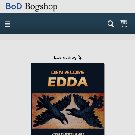
Min
Læs uddrag
Skip
Skip
to
to
the
the
end
beginning
of
of
the
the
images
images
gallery
gallery