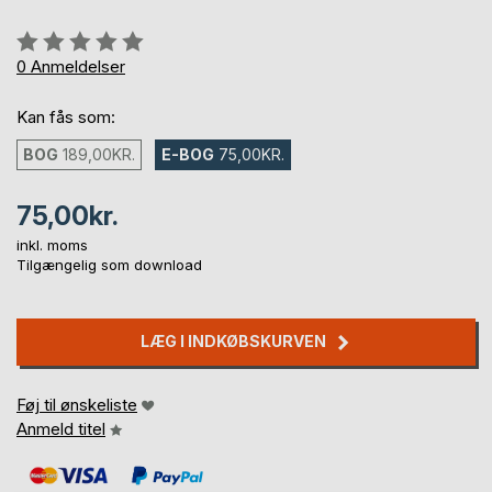
Anmeldelse::
0%
0
Anmeldelser
Kan fås som:
BOG
189,00KR.
E-BOG
75,00KR.
75,00kr.
inkl. moms
Tilgængelig som download
LÆG I INDKØBSKURVEN
Føj til ønskeliste
Anmeld titel