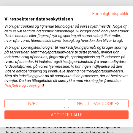
Fortrolighedspolitik
Vi respekterer databeskyttelsen
Vi bruger cookies og lignende teknologier på vores hjemmeside. Nogle af
BESKRIVELSE
dem er væsentlige og teknisk nødvendige. Vi bruger også analysemetoder
(f.eks. cookies eller fingeraftryk og sporing på serversiden) til at måle,
hvor ofte vores hjemmeside bliver besøgt, og hvordan den bliver brugt.
I 1870 blev et aramæisk manuskript fra det 1. århundrede
Vi bruger sporingsteknologier til markedsføringsformål og bruger sporing
fundet på et kloster i Tibet og bragt til Europa. Det blev
på serversiden samt tredjepartsudbydere til dette formål, hvilket kan
indebære brug af cookies, fingeraftryk, sporingspixels og IP-adresser på
identificeret som det oprindelige evangelium, hvorfra andre
tværs af enheder. Vi indlejrer også tredjepartsindhold fra andre udbydere
evangelier mere eller mindre er afskrevet. Det blev oversat
(videoplatforme) på vores hjemmeside. Vi har ingen indflydelse på den
til engelsk og udgivet med titlen "De Tolv Helliges
videre databehandling og eventuelle sporing hos tredjepartsudbyderen.
Med din indstilling giver du dit samtykke til de processer, der er beskrevet
Evangelium" eller "Det Fuldkomne Livs Evangelium".
ovenfor. Du kan tilbagekalde dit samtykke med virkning for fremtiden.
(
Hæftelse og copyright
)
I "De Tolv Helliges Evangelium" møder vi en Jesus, som
udfordrer vores opfattelse af ham og hans lære. Jesus
pointerer bl.a.
NÆGT
NEJ, TILPAS COOKIES
- at "Gud er indeni" det enkelte menneske, ikke som håb,
men som virkelighed
ACCEPTER ALLE
- at vejen til "Gud" indeni går gennem renselse i tanke og
krop og ved at handle i overensstemmelse med hjertets
love; når vi gennem livsforandringer og erfaringer har