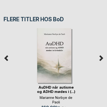
FLERE TITLER HOS
BoD
AuDHD når autisme
og ADHD mødes i (...)
Marianne Norbye de
Paoli