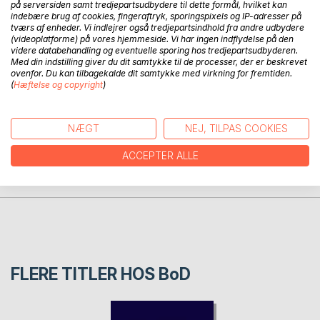
på serversiden samt tredjepartsudbydere til dette formål, hvilket kan
Overvågning vil i et vist omfang ensrette mennesker, så
indebære brug af cookies, fingeraftryk, sporingspixels og IP-adresser på
tværs af enheder. Vi indlejrer også tredjepartsindhold fra andre udbydere
kreativitet og forskellighed ikke får tilstrækkeligt spillerum.
(videoplatforme) på vores hjemmeside. Vi har ingen indflydelse på den
Mennesker kommer i stedet til at bruge deres energi på at
videre databehandling og eventuelle sporing hos tredjepartsudbyderen.
være ens og ikke skille sig ud fra mængden.
Med din indstilling giver du dit samtykke til de processer, der er beskrevet
ovenfor. Du kan tilbagekalde dit samtykke med virkning for fremtiden.
(
Hæftelse og copyright
)
FORFATTER
NÆGT
NEJ, TILPAS COOKIES
PRESSEN SKRIVER
ACCEPTER ALLE
ANMELDELSER
FLERE TITLER HOS
BoD