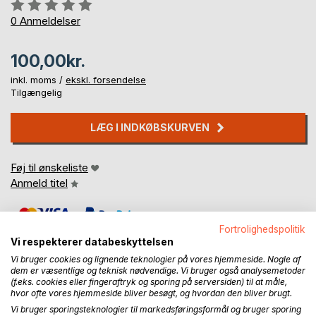
Anmeldelse::
0%
0
Anmeldelser
100,00kr.
inkl. moms /
ekskl. forsendelse
Tilgængelig
LÆG I INDKØBSKURVEN
Føj til ønskeliste
Anmeld titel
Fortrolighedspolitik
Vi respekterer databeskyttelsen
Vi bruger cookies og lignende teknologier på vores hjemmeside. Nogle af
dem er væsentlige og teknisk nødvendige. Vi bruger også analysemetoder
(f.eks. cookies eller fingeraftryk og sporing på serversiden) til at måle,
BESKRIVELSE
hvor ofte vores hjemmeside bliver besøgt, og hvordan den bliver brugt.
Vi bruger sporingsteknologier til markedsføringsformål og bruger sporing