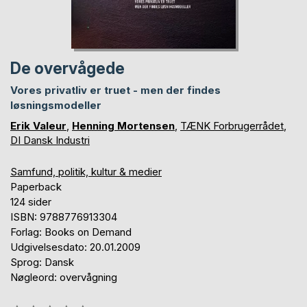
De overvågede
Vores privatliv er truet - men der findes
løsningsmodeller
Erik Valeur
,
Henning Mortensen
,
TÆNK Forbrugerrådet
,
DI Dansk Industri
Samfund, politik, kultur & medier
Paperback
124 sider
ISBN: 9788776913304
Forlag: Books on Demand
Udgivelsesdato: 20.01.2009
Sprog: Dansk
Nøgleord: overvågning