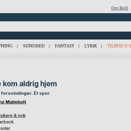
Om BoD
VNING
SUNDHED
FANTASY
LYRIK
TILBUD E-
 kom aldrig hjem
 forsvindinger. Ét spor
nz Malmholt
sikere & lyrik
erback
sider