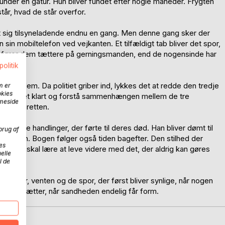
under en gåtur. Hun bliver fundet efter nogle måneder. Frygten
tår, hvad de står overfor.
t sig tilsyneladende endnu en gang. Men denne gang sker der
 sin mobiltelefon ved vejkanten. Et tilfældigt tab bliver det spor,
 fører dem tættere på gerningsmanden, end de nogensinde har
politik
 imod dem. Da politiet griber ind, lykkes det at redde den tredje
m er
okies
se mønsteret klart og forstå sammenhængen mellem de tre
mmeside
let for retten.
 og de handlinger, der førte til deres død. Han bliver dømt til
brug af
d dommen. Bogen følger også tiden bagefter. Den stilhed der
es
er der skal lære at leve videre med det, der aldrig kan gøres
elle
l de
 fravær, venten og de spor, der først bliver synlige, når nogen
 der fortsætter, når sandheden endelig får form.