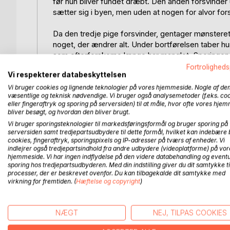
før hun bliver fundet dræbt. Den anden forsvinder 
sætter sig i byen, men uden at nogen for alvor fors
Da den tredje pige forsvinder, gentager mønstere
noget, der ændrer alt. Under bortførelsen taber hun
som efterforskerne længe har manglet. Sporingen
været før.
Fortroligheds
Vi respekterer databeskyttelsen
Efterforskningen intensiveres, mens tiden arbejder
Vi bruger cookies og lignende teknologier på vores hjemmeside. Nogle af de
væsentlige og teknisk nødvendige. Vi bruger også analysemetoder (f.eks. co
pige i live. For første gang bliver det muligt at 
eller fingeraftryk og sporing på serversiden) til at måle, hvor ofte vores hje
forsvindinger. Gerningsmanden bliver anholdt og stil
bliver besøgt, og hvordan den bliver brugt.
Vi bruger sporingsteknologier til markedsføringsformål og bruger sporing på
Retssagen afslører sandheden om de to første piger
serversiden samt tredjepartsudbydere til dette formål, hvilket kan indebære 
cookies, fingeraftryk, sporingspixels og IP-adresser på tværs af enheder. Vi
livsvarigt fængsel. Men historien slutter ikke me
indlejrer også tredjepartsindhold fra andre udbydere (videoplatforme) på vor
opstår når svarene endelig er givet, og de mennesk
hjemmeside. Vi har ingen indflydelse på den videre databehandling og eventu
ugjort.
sporing hos tredjepartsudbyderen. Med din indstilling giver du dit samtykke ti
processer, der er beskrevet ovenfor. Du kan tilbagekalde dit samtykke med
virkning for fremtiden. (
Hæftelse og copyright
)
De kom ikke hjem er en mørk og realistisk krimi om
overlever. En fortælling om tab, ansvar og det liv,
NÆGT
NEJ, TILPAS COOKIES