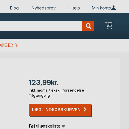
Blog
Nyhedsbrev
Hjælp
Min konto
Min ind
BØGER %
123,99kr.
inkl. moms /
ekskl. forsendelse
Tilgængelig
LÆG I INDKØBSKURVEN
Føj til ønskeliste