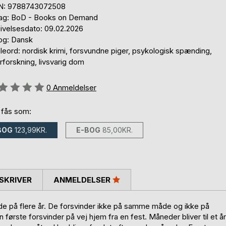
N: 9788743072508
lag: BoD - Books on Demand
ivelsesdato: 09.02.2026
og: Dansk
eord: nordisk krimi, forsvundne piger, psykologisk spænding,
rforskning, livsvarig dom
eldelse::
0
Anmeldelser
 fås som:
BOG
123,99KR.
E-BOG
85,00KR.
SKRIVER
ANMELDELSER
de på flere år. De forsvinder ikke på samme måde og ikke på
rste forsvinder på vej hjem fra en fest. Måneder bliver til et år