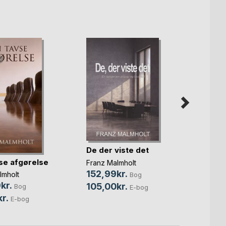
De der viste det
Det, v
se afgørelse
Franz Malmholt
Franz 
152,99kr.
131,9
lmholt
Bog
kr.
105,00kr.
89,0
Bog
E-bog
r.
E-bog