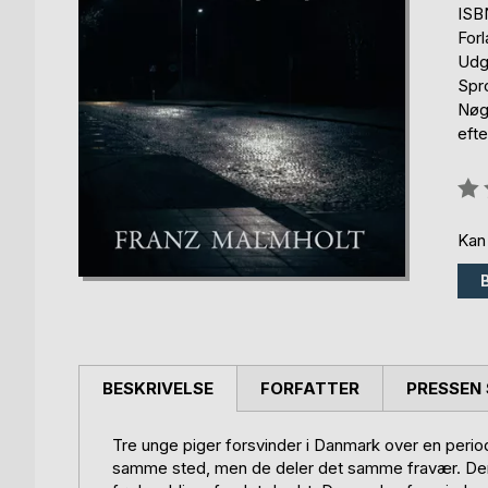
ISB
For
Udg
Spr
Nøgl
efte
Anm
0%
Kan
BESKRIVELSE
FORFATTER
PRESSEN 
Tre unge piger forsvinder i Danmark over en perio
samme sted, men de deler det samme fravær. Den fø