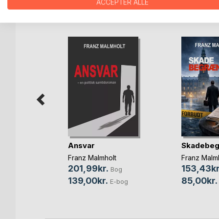
ACCEPTER ALLE
FLERE TITLER HOS
Bo
Ansvar
Skadebeg
f
Franz Malmholt
Franz Malm
201,99kr.
153,43kr
Bog
Bog
139,00kr.
85,00kr.
E-bog