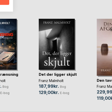
D
rænsning
Det der ligger skjult
Den tav
holt
Franz Malmholt
.
187,99kr.
Franz Ma
Bog
Bog
229,99
129,00kr.
E-bog
E-bog
119,00k