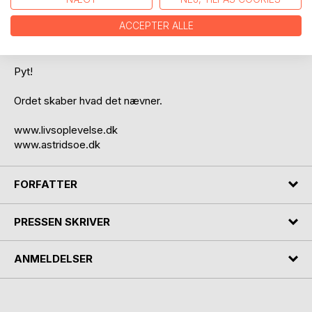
ACCEPTER ALLE
Hyldest, krise, politik, mad, kultur, samfund, befolkning,
længsel.
Pyt!
Ordet skaber hvad det nævner.
www.livsoplevelse.dk
www.astridsoe.dk
FORFATTER
PRESSEN SKRIVER
ANMELDELSER