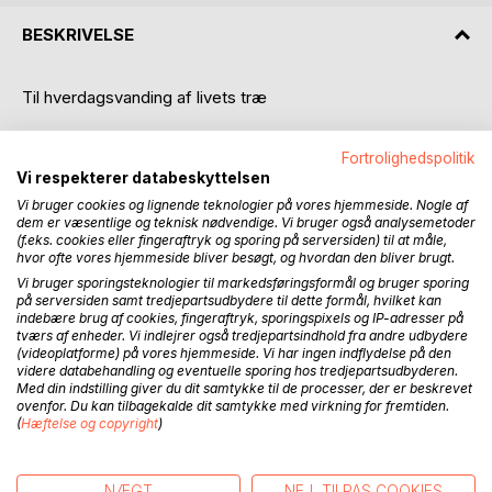
BESKRIVELSE
Til hverdagsvanding af livets træ
Om forlov du lille danmark, et enfoldigt tak for nu
Fortrolighedspolitik
Du har holdt kulturen hævet, selv når koppen gik i tu
Vi respekterer databeskyttelsen
Du har målt dit liv og skænket, af en kande uden hank
Vi bruger cookies og lignende teknologier på vores hjemmeside. Nogle af
Du har løftet kraven når du så at skuldrene de sank
dem er væsentlige og teknisk nødvendige. Vi bruger også analysemetoder
Du har rørt den store verden, med en tro på det du er
(f.eks. cookies eller fingeraftryk og sporing på serversiden) til at måle,
Du har lært dit folk at vokse, vare ved og sætte bær
hvor ofte vores hjemmeside bliver besøgt, og hvordan den bliver brugt.
Du har rost det ord der gælder, du har villet være vær
Vi bruger sporingsteknologier til markedsføringsformål og bruger sporing
på serversiden samt tredjepartsudbydere til dette formål, hvilket kan
Derfor lever folkedrømmen i det nu der kommer nær
indebære brug af cookies, fingeraftryk, sporingspixels og IP-adresser på
Med en vandkande i hånden trisser du til vækster ud
tværs af enheder. Vi indlejrer også tredjepartsindhold fra andre udbydere
Mens du vander, gror af livet, stedsegrønne danske skud
(videoplatforme) på vores hjemmeside. Vi har ingen indflydelse på den
videre databehandling og eventuelle sporing hos tredjepartsudbyderen.
Så til kaffen på terrassen og rouladen på et fad
Med din indstilling giver du dit samtykke til de processer, der er beskrevet
Tak for hverdag, tak for dansen, tak fordi du stædigt gad
ovenfor. Du kan tilbagekalde dit samtykke med virkning for fremtiden.
(
Hæftelse og copyright
)
En opsamling af vers, digte, rim og sange til dumsmarte
danmark.
NÆGT
NEJ, TILPAS COOKIES