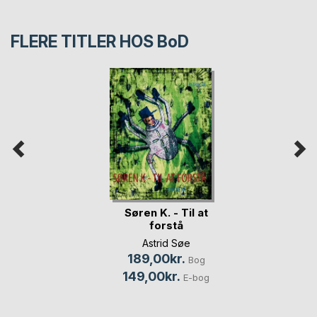
FLERE TITLER HOS
BoD
Søren K. - Til at
forstå
Astrid Søe
189,00kr.
Bog
149,00kr.
E-bog