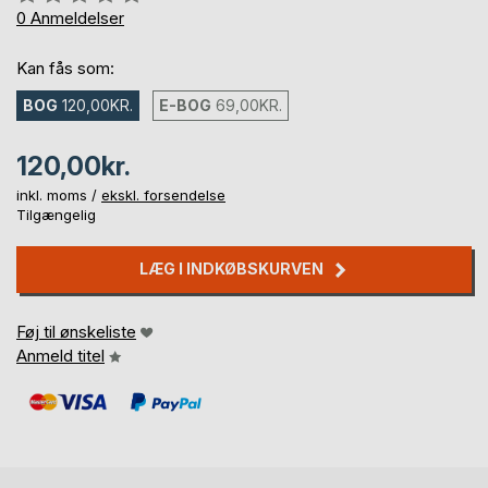
0%
0
Anmeldelser
Kan fås som:
BOG
120,00KR.
E-BOG
69,00KR.
120,00kr.
inkl. moms /
ekskl. forsendelse
Tilgængelig
LÆG I INDKØBSKURVEN
Føj til ønskeliste
Anmeld titel