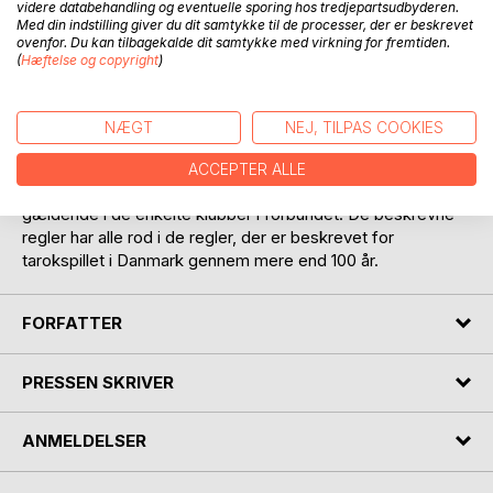
videre databehandling og eventuelle sporing hos tredjepartsudbyderen.
Med din indstilling giver du dit samtykke til de processer, der er beskrevet
ovenfor. Du kan tilbagekalde dit samtykke med virkning for fremtiden.
(
Hæftelse og copyright
)
BESKRIVELSE
NÆGT
NEJ, TILPAS COOKIES
Dansk Tarokforbunds Vejledende Spilleregler, inklusive
ACCEPTER ALLE
varianter, er udarbejdet ud fra den praksis, der er
gældende i de enkelte klubber i forbundet. De beskrevne
regler har alle rod i de regler, der er beskrevet for
tarokspillet i Danmark gennem mere end 100 år.
FORFATTER
PRESSEN SKRIVER
ANMELDELSER