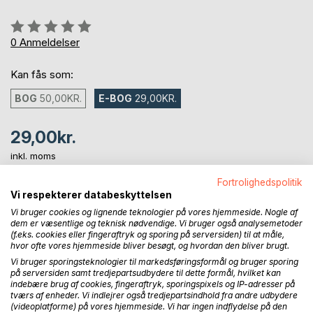
Anmeldelse::
0%
0
Anmeldelser
Kan fås som:
BOG
50,00KR.
E-BOG
29,00KR.
29,00kr.
inkl. moms
Tilgængelig som download
Fortrolighedspolitik
Vi respekterer databeskyttelsen
Vi bruger cookies og lignende teknologier på vores hjemmeside. Nogle af
LÆG I INDKØBSKURVEN
dem er væsentlige og teknisk nødvendige. Vi bruger også analysemetoder
(f.eks. cookies eller fingeraftryk og sporing på serversiden) til at måle,
hvor ofte vores hjemmeside bliver besøgt, og hvordan den bliver brugt.
Føj til ønskeliste
Vi bruger sporingsteknologier til markedsføringsformål og bruger sporing
Anmeld titel
på serversiden samt tredjepartsudbydere til dette formål, hvilket kan
indebære brug af cookies, fingeraftryk, sporingspixels og IP-adresser på
tværs af enheder. Vi indlejrer også tredjepartsindhold fra andre udbydere
(videoplatforme) på vores hjemmeside. Vi har ingen indflydelse på den