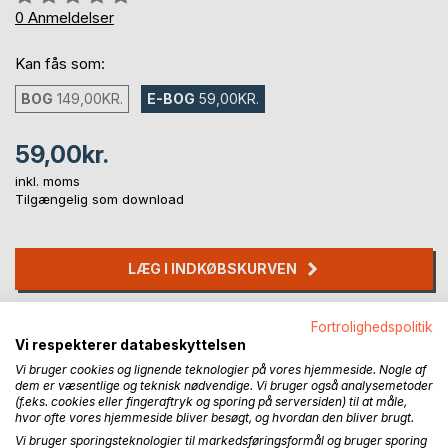
0%
0
Anmeldelser
Kan fås som:
BOG
149,00KR.
E-BOG
59,00KR.
59,00kr.
inkl. moms
Tilgængelig som download
LÆG I INDKØBSKURVEN
Føj til ønskeliste
Fortrolighedspolitik
Vi respekterer databeskyttelsen
Anmeld titel
Vi bruger cookies og lignende teknologier på vores hjemmeside. Nogle af
dem er væsentlige og teknisk nødvendige. Vi bruger også analysemetoder
(f.eks. cookies eller fingeraftryk og sporing på serversiden) til at måle,
hvor ofte vores hjemmeside bliver besøgt, og hvordan den bliver brugt.
Vi bruger sporingsteknologier til markedsføringsformål og bruger sporing