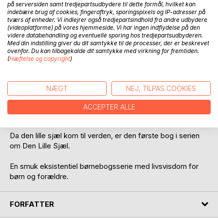
på serversiden samt tredjepartsudbydere til dette formål, hvilket kan
indebære brug af cookies, fingeraftryk, sporingspixels og IP-adresser på
tværs af enheder. Vi indlejrer også tredjepartsindhold fra andre udbydere
BESKRIVELSE
(videoplatforme) på vores hjemmeside. Vi har ingen indflydelse på den
videre databehandling og eventuelle sporing hos tredjepartsudbyderen.
Med din indstilling giver du dit samtykke til de processer, der er beskrevet
ovenfor. Du kan tilbagekalde dit samtykke med virkning for fremtiden.
Den lille sjæl møder sine forældres sjæle i universet og
(
Hæftelse og copyright
)
aftaler at den skal komme til dem på jorden.
Vi følger den lille sjæls rejse hertil og hvordan den finder
NÆGT
NEJ, TILPAS COOKIES
frem til de helt rigtige forældre.
ACCEPTER ALLE
En strålende engel hjælper den på vejen.
Da den lille sjæl kom til verden, er den første bog i serien
om Den Lille Sjæl.
En smuk eksistentiel børnebogsserie med livsvisdom for
børn og forældre.
FORFATTER