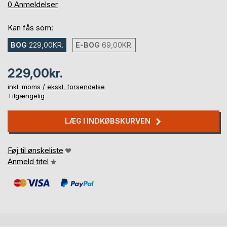
0%
0
Anmeldelser
Kan fås som:
BOG
229,00KR.
E-BOG
69,00KR.
229,00kr.
inkl. moms /
ekskl. forsendelse
Tilgængelig
LÆG I INDKØBSKURVEN
Føj til ønskeliste
Anmeld titel