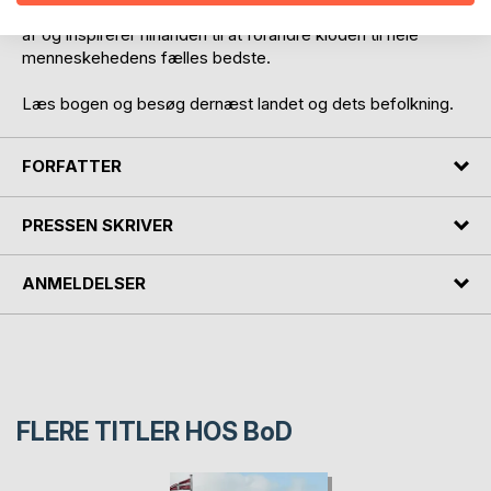
endvidere på, at tiden måske er inde til, at vi gensidigt lærer
af og inspirerer hinanden til at forandre kloden til hele
menneskehedens fælles bedste.
Læs bogen og besøg dernæst landet og dets befolkning.
FORFATTER
PRESSEN SKRIVER
ANMELDELSER
FLERE TITLER HOS
BoD