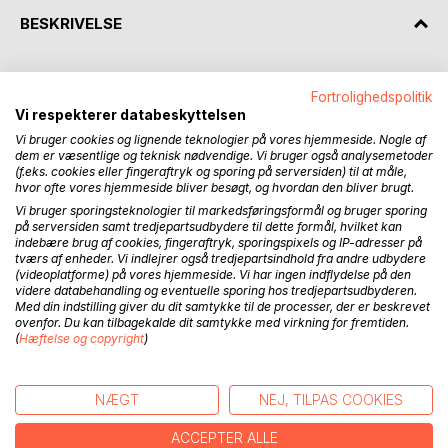
BESKRIVELSE
Bogen kommer ind på Cubas historie og landets
Fortrolighedspolitik
fantastiske muligheder for turister, dog ikke som i en
Vi respekterer databeskyttelsen
gængs historie- og turistbog. "Cuba - på vej hvorhen?" er
Vi bruger cookies og lignende teknologier på vores hjemmeside. Nogle af
skrevet i essayform og har mange illustrationer. Den kan
dem er væsentlige og teknisk nødvendige. Vi bruger også analysemetoder
derfor læses fra begyndelse til slutning, eller man kan læse
(f.eks. cookies eller fingeraftryk og sporing på serversiden) til at måle,
uddrag og bladre i bogen som en billedbog.
hvor ofte vores hjemmeside bliver besøgt, og hvordan den bliver brugt.
Vi bruger sporingsteknologier til markedsføringsformål og bruger sporing
Det særlige forhold, der siden Cubas revolution har
på serversiden samt tredjepartsudbydere til dette formål, hvilket kan
indebære brug af cookies, fingeraftryk, sporingspixels og IP-adresser på
eksisteret mellem Cuba og især USA, men også den
tværs af enheder. Vi indlejrer også tredjepartsindhold fra andre udbydere
vestlige verden, behandles ret indgående i bogen. I en tid,
(videoplatforme) på vores hjemmeside. Vi har ingen indflydelse på den
hvor den rige, vestlige verden synes at mangle
videre databehandling og eventuelle sporing hos tredjepartsudbyderen.
Med din indstilling giver du dit samtykke til de processer, der er beskrevet
kvalificerede svar på nogle af vor klodes store
ovenfor. Du kan tilbagekalde dit samtykke med virkning for fremtiden.
problemstillinger, gør forfatteren tydelig opmærksom på
(
Hæftelse og copyright
)
Cuba som et interessant land at kigge på.
Det fremgår af bogen, at Cuba gennem dets nyere,
NÆGT
NEJ, TILPAS COOKIES
historiske udvikling har vovet at pege på andre veje for et
samfunds og dets menneskers organisering. Bogen peger
ACCEPTER ALLE