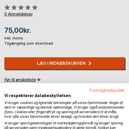
Anmeldelse::
0%
0
Anmeldelser
75,00kr.
inkl. moms
Tilgængelig som download
LÆG I INDKØBSKURVEN
Føj til ønskeliste
Anmeld titel
Fortrolighedspolitik
Vi respekterer databeskyttelsen
Vi bruger cookies og lignende teknologier på vores hjemmeside. Nogle af
dem er væsentlige og teknisk nødvendige. Vi bruger også analysemetoder
(f.eks. cookies eller fingeraftryk og sporing på serversiden) til at måle,
hvor ofte vores hjemmeside bliver besøgt, og hvordan den bliver brugt.
Vi bruger sporingsteknologier til markedsføringsformål og bruger sporing
på serversiden samt tredjepartsudbydere til dette formål, hvilket kan