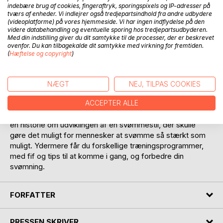
BESKRIVELSE
indebære brug af cookies, fingeraftryk, sporingspixels og IP-adresser på
tværs af enheder. Vi indlejrer også tredjepartsindhold fra andre udbydere
(videoplatforme) på vores hjemmeside. Vi har ingen indflydelse på den
videre databehandling og eventuelle sporing hos tredjepartsudbyderen.
Med "Lær om crawl" får du en fantastisk mulighed for at
Med din indstilling giver du dit samtykke til de processer, der er beskrevet
lære den hurtigste svømmestil som hidtil er udviklet. Med
ovenfor. Du kan tilbagekalde dit samtykke med virkning for fremtiden.
en guide specificeret på crawl, vil du hurtigere få en
(
Hæftelse og copyright
)
dybere forståelse for svømmestilen, og komme til at
mestre denne kongedisciplin på rekordtid. Bogen
indeholder en trin for trin guide, som kan hjælpe på flere
NÆGT
NEJ, TILPAS COOKIES
niveauer. Så om man er nybegynder, eller har svømmet i et
ACCEPTER ALLE
par år, kan man gøre brug af denne bog, enden til at lære at
svømme, eller til at forbedre sin teknik. Som bonus får du
en historie om udviklingen af en svømmestil, der skulle
gøre det muligt for mennesker at svømme så stærkt som
muligt. Ydermere får du forskellige træningsprogrammer,
med fif og tips til at komme i gang, og forbedre din
svømning.
FORFATTER
PRESSEN SKRIVER