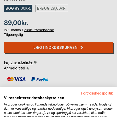
BOG
89,00KR.
E-BOG
29,00KR.
89,00kr.
inkl. moms /
ekskl. forsendelse
Tilgængelig
LÆG I INDKØBSKURVEN
Føj til ønskeliste
Anmeld titel
Fortrolighedspolitik
Vi respekterer databeskyttelsen
Vi bruger cookies og lignende teknologier på vores hjemmeside. Nogle af
BESKRIVELSE
dem er væsentlige og teknisk nødvendige. Vi bruger også analysemetoder
(f.eks. cookies eller fingeraftryk og sporing på serversiden) til at måle,
hvor ofte vores hjemmeside bliver besøgt, og hvordan den bliver brugt.