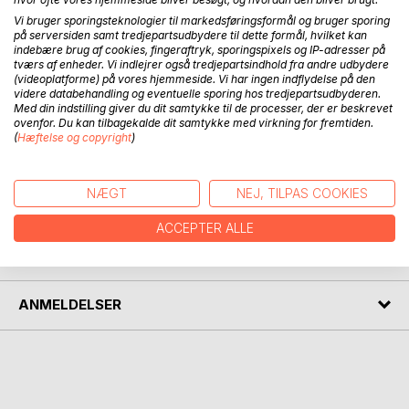
Through 20 drawings the artist shows us different aspects
Vi bruger sporingsteknologier til markedsføringsformål og bruger sporing
på serversiden samt tredjepartsudbydere til dette formål, hvilket kan
and stages of married life.
indebære brug af cookies, fingeraftryk, sporingspixels og IP-adresser på
tværs af enheder. Vi indlejrer også tredjepartsindhold fra andre udbydere
Gennem 20 tegninger viser kunstneren os forskellige
(videoplatforme) på vores hjemmeside. Vi har ingen indflydelse på den
videre databehandling og eventuelle sporing hos tredjepartsudbyderen.
aspekter og stadier af parforholdet.
Med din indstilling giver du dit samtykke til de processer, der er beskrevet
ovenfor. Du kan tilbagekalde dit samtykke med virkning for fremtiden.
A través de 20 dibujos la artista nos muestra distintos
(
Hæftelse og copyright
)
aspectos y fases de la vida en pareja.
NÆGT
NEJ, TILPAS COOKIES
FORFATTER
ACCEPTER ALLE
PRESSEN SKRIVER
ANMELDELSER