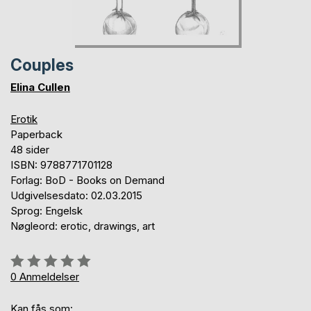
Couples
Elina Cullen
Erotik
Paperback
48 sider
ISBN: 9788771701128
Forlag: BoD - Books on Demand
Udgivelsesdato: 02.03.2015
Sprog: Engelsk
Nøgleord: erotic, drawings, art
Anmeldelse::
0%
0
Anmeldelser
Kan fås som: