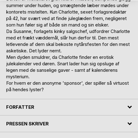
summer under huden, og smægtende læber mødes under
kontorets mistelten. Kun Charlotte, sexet forlagsredaktør
på 42, har svært ved at finde juleglæden frem, negligeret
som hun føler sig af både sin mand og sin elsker.
Da Susanne, forlagets kinky salgschef, udfordrer Charlotte
med et frækt væddemål, slår hun derfor til. Den mest
letlevende af dem skal bekoste nytårsfesten for den mest
asketiske. Det lyder nemt.
Men dyden smuldrer, da Charlotte finder en erotisk
julekalender ved døren. Snart lader hun sig opsluge af
legen med de sanselige gaver - samt af kalenderens
mysterium.
For hvem er den anonyme 'sponsor', der spiller så virtuost
på hendes lyster?
FORFATTER
PRESSEN SKRIVER