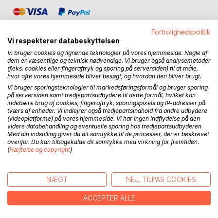
Fortrolighedspolitik
Vi respekterer databeskyttelsen
Vi bruger cookies og lignende teknologier på vores hjemmeside. Nogle af
dem er væsentlige og teknisk nødvendige. Vi bruger også analysemetoder
BESKRIVELSE
(f.eks. cookies eller fingeraftryk og sporing på serversiden) til at måle,
hvor ofte vores hjemmeside bliver besøgt, og hvordan den bliver brugt.
Vi bruger sporingsteknologier til markedsføringsformål og bruger sporing
Orgasmerne sidder løst bag lågerne på den julekalender,
på serversiden samt tredjepartsudbydere til dette formål, hvilket kan
som en hemmelig tilbeder lægger ved Charlottes dør. Hver
indebære brug af cookies, fingeraftryk, sporingspixels og IP-adresser på
tværs af enheder. Vi indlejrer også tredjepartsindhold fra andre udbydere
dag byder på en fræk ny overraskelse, som du kan være
(videoplatforme) på vores hjemmeside. Vi har ingen indflydelse på den
med til at åbne én ad gangen (medmindre du kommer til at
videre databehandling og eventuelle sporing hos tredjepartsudbyderen.
binge-læse).
Med din indstilling giver du dit samtykke til de processer, der er beskrevet
ovenfor. Du kan tilbagekalde dit samtykke med virkning for fremtiden.
Charlottes jul er den perfekte pirrende julegave til din
(
Hæftelse og copyright
)
kæreste, elsker(inde) eller til selvforkælelse, og ved at
skrive jeres navne på papirudgavens påtrykte Til- og fra-
kort kan du gøre oplevelsen endnu mere personlig.
NÆGT
NEJ, TILPAS COOKIES
Bagsidetekst:
ACCEPTER ALLE
Duften af friskskåret gran kildrer i næsen, dampende gløgg