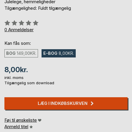
Julelege, hemmeligheder
Tilgængelighed: Fuldt tilgængelig
Anmeldelse::
0%
0
Anmeldelser
Kan fås som:
BOG
149,00KR.
E-BOG
8,00KR.
8,00kr.
inkl. moms
Tilgængelig som download
LÆG I INDKØBSKURVEN
Føj til ønskeliste
Anmeld titel