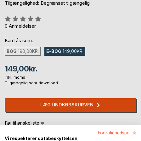
Tilgængelighed: Begrænset tilgængelig
Anmeldelse::
0%
0
Anmeldelser
Kan fås som:
BOG
190,00KR.
E-BOG
149,00KR.
149,00kr.
inkl. moms
Tilgængelig som download
LÆG I INDKØBSKURVEN
Føj til ønskeliste
Anmeld titel
Fortrolighedspolitik
Vi respekterer databeskyttelsen