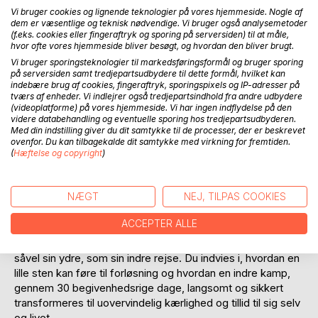
Vi bruger cookies og lignende teknologier på vores hjemmeside. Nogle af
dem er væsentlige og teknisk nødvendige. Vi bruger også analysemetoder
(f.eks. cookies eller fingeraftryk og sporing på serversiden) til at måle,
hvor ofte vores hjemmeside bliver besøgt, og hvordan den bliver brugt.
Vi bruger sporingsteknologier til markedsføringsformål og bruger sporing
på serversiden samt tredjepartsudbydere til dette formål, hvilket kan
BESKRIVELSE
indebære brug af cookies, fingeraftryk, sporingspixels og IP-adresser på
tværs af enheder. Vi indlejrer også tredjepartsindhold fra andre udbydere
(videoplatforme) på vores hjemmeside. Vi har ingen indflydelse på den
videre databehandling og eventuelle sporing hos tredjepartsudbyderen.
Camino - Vandring og forandring. Denne bog er en
Med din indstilling giver du dit samtykke til de processer, der er beskrevet
usminket og autentisk beretning om at drage alene afsted
ovenfor. Du kan tilbagekalde dit samtykke med virkning for fremtiden.
på 800 kilometers pilgrimsvandring i det omskiftelige
(
Hæftelse og copyright
)
nordspanske terræn. Gennem detaljerede rejsebreve og
billeder inviteres læseren med på en spændende rejse og
NÆGT
NEJ, TILPAS COOKIES
får et klart indblik i livet som nutidig pilgrim. Beretninger om
nætter på sovesale, genstridige vabler, naturens kræfter og
ACCEPTER ALLE
især portrætter af medpilgrimme, krydrer bogen.
Bogens forfatter, Lone Klint Grønbæk, deler hudløst ærligt,
såvel sin ydre, som sin indre rejse. Du indvies i, hvordan en
lille sten kan føre til forløsning og hvordan en indre kamp,
gennem 30 begivenhedsrige dage, langsomt og sikkert
transformeres til uovervindelig kærlighed og tillid til sig selv
og livet.