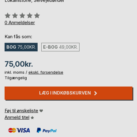
Lokalhistorie, Selvejebønder
Anmeldelse::
0%
0
Anmeldelser
Kan fås som:
BOG
75,00KR.
E-BOG
49,00KR.
75,00kr.
inkl. moms /
ekskl. forsendelse
Tilgængelig
LÆG I INDKØBSKURVEN
Føj til ønskeliste
Anmeld titel