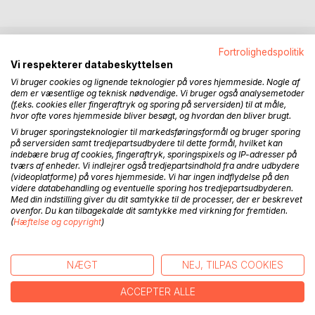
Fortrolighedspolitik
BESKRIVELSE
Vi respekterer databeskyttelsen
Vi bruger cookies og lignende teknologier på vores hjemmeside. Nogle af
dem er væsentlige og teknisk nødvendige. Vi bruger også analysemetoder
"Bur Sogns Historie del 3" er et supplement til del 2, hvor
(f.eks. cookies eller fingeraftryk og sporing på serversiden) til at måle,
hvor ofte vores hjemmeside bliver besøgt, og hvordan den bliver brugt.
der flere steder står: Afskrift af kildemateriale del 3.
Vi bruger sporingsteknologier til markedsføringsformål og bruger sporing
på serversiden samt tredjepartsudbydere til dette formål, hvilket kan
I registret kan man se, hvilke adresser/matrikler der er
indebære brug af cookies, fingeraftryk, sporingspixels og IP-adresser på
materiale i bogen her. Verner Villadsen har tilbage i
tværs af enheder. Vi indlejrer også tredjepartsindhold fra andre udbydere
1970erne siddet på det daværende Landsarkivet for
(videoplatforme) på vores hjemmeside. Vi har ingen indflydelse på den
videre databehandling og eventuelle sporing hos tredjepartsudbyderen.
Nørrejylland i Viborg og afskrevet kildematerialet,
Med din indstilling giver du dit samtykke til de processer, der er beskrevet
hovedsagelig fra Nørre Vosborgs Godsarkiv. Det er for det
ovenfor. Du kan tilbagekalde dit samtykke med virkning for fremtiden.
meste fæstebreve, aftægtskontrakter, skifter og skøder.
(
Hæftelse og copyright
)
Der er også enkelte andre dokumenter så som
erstatningen, da statsbanen skar sig igennem sognet i
1870erne.
NÆGT
NEJ, TILPAS COOKIES
ACCEPTER ALLE
Jeg vil ikke undlade at nævne, at bogen her nok er rettet
mod slægtsforskere og andre, der vil gå i dybden med