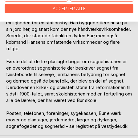
Ringkøbing og senere til den nye eksporthavn i Esbjerg.
ACCEPTER ALLE
Ved Bur holdeplads så den tids matador, Anders Lærke,
muligheden for en stationsby. Han byggede flere huse på
sin jord her, og snart kom der nye håndværksvirksomheder.
Smede, der startede fabrikken Jyden Bur; men også
købmand Hansens omfattende virksomheder og flere
fulgte.
Første del af de tre planlagte bøger om sognehistorien er
en overordnet sognehistorie der beskriver sognet fra
fæstebonde til selveje, jernbanens betydning for sognet
og dermed også de banefolk, der blev en del af sognet.
Derudover en kirke- og præstehistorie fra reformationen til
sidst i 1900-tallet, samt skolehistorien med en fortælling om
alle de lærere, der har været ved Bur skole.
Posten, telefonen, foreninger, sygekassen, Bur elværk,
moser og plantager, jordemødre, læger og dyrlæger,
sognefogeder og sogneråd - se registret på vestjyder.dk