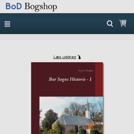
Min
Læs uddrag
Skip
Skip
to
to
the
the
end
beginning
of
of
the
the
images
images
gallery
gallery