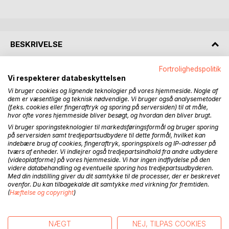
BESKRIVELSE
Fortrolighedspolitik
Bur Sogns Historie - 1. del
Vi respekterer databeskyttelsen
En serie på tre bøger om Bur sogn, der i dag er er en del af
Vi bruger cookies og lignende teknologier på vores hjemmeside. Nogle af
Holstebro kommune.
dem er væsentlige og teknisk nødvendige. Vi bruger også analysemetoder
(f.eks. cookies eller fingeraftryk og sporing på serversiden) til at måle,
hvor ofte vores hjemmeside bliver besøgt, og hvordan den bliver brugt.
Sognet var oprindeligt et fattigt hede sogn, dog med noget
frugtbart agerland mod syd, grænsende ned til Storåen.
Vi bruger sporingsteknologier til markedsføringsformål og bruger sporing
på serversiden samt tredjepartsudbydere til dette formål, hvilket kan
Det var også her, sognets gårde var at finde. De var alle
indebære brug af cookies, fingeraftryk, sporingspixels og IP-adresser på
fæstegårde under Nørre Vosborg, og var det for manges
tværs af enheder. Vi indlejrer også tredjepartsindhold fra andre udbydere
vedkommende til et godt stykke op i 1800-tallet, da Nørre
(videoplatforme) på vores hjemmeside. Vi har ingen indflydelse på den
videre databehandling og eventuelle sporing hos tredjepartsudbyderen.
Vosborg ikke havde tænkt sig at uden videre at opgive
Med din indstilling giver du dit samtykke til de processer, der er beskrevet
fæstevæsenet.
ovenfor. Du kan tilbagekalde dit samtykke med virkning for fremtiden.
(
Hæftelse og copyright
)
Sidst i 1800-tallet ændrede sognet og dets befolkning
karakter, idet statsbanerne gennemskar sognet med den
nye jernbanelinje fra Holstebro via Vemb og Ulfborg til
NÆGT
NEJ, TILPAS COOKIES