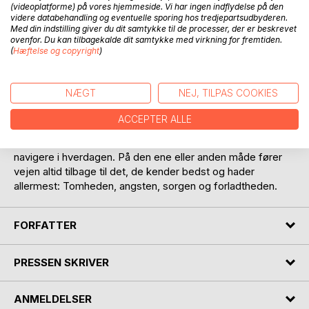
(videoplatforme) på vores hjemmeside. Vi har ingen indflydelse på den
videre databehandling og eventuelle sporing hos tredjepartsudbyderen.
Med din indstilling giver du dit samtykke til de processer, der er beskrevet
ovenfor. Du kan tilbagekalde dit samtykke med virkning for fremtiden.
BESKRIVELSE
(
Hæftelse og copyright
)
"Brændte børn leger bedst" er en digtsamling, der skildrer
NÆGT
NEJ, TILPAS COOKIES
mennesker, som er vokset op i hjem med vold, overgreb,
fravær eller tavshed. I et desperat forsøg på at finde den
ACCEPTER ALLE
essentielle forbindelse til andre mennesker bevæger de sig
ud i voksenlivet med kort på hånden, som gør det svært at
navigere i hverdagen. På den ene eller anden måde fører
vejen altid tilbage til det, de kender bedst og hader
allermest: Tomheden, angsten, sorgen og forladtheden.
FORFATTER
PRESSEN SKRIVER
ANMELDELSER