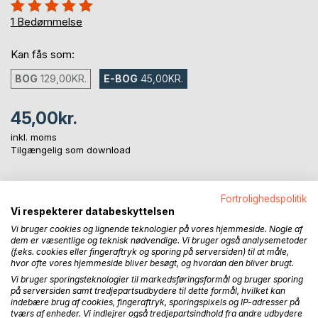
Anmeldelse::
100%
1
Bedømmelse
Kan fås som:
BOG
129,00KR.
E-BOG
45,00KR.
45,00kr.
inkl. moms
Tilgængelig som download
Fortrolighedspolitik
LÆG I INDKØBSKURVEN
Vi respekterer databeskyttelsen
Vi bruger cookies og lignende teknologier på vores hjemmeside. Nogle af
Føj til ønskeliste
dem er væsentlige og teknisk nødvendige. Vi bruger også analysemetoder
(f.eks. cookies eller fingeraftryk og sporing på serversiden) til at måle,
Anmeld titel
hvor ofte vores hjemmeside bliver besøgt, og hvordan den bliver brugt.
Vi bruger sporingsteknologier til markedsføringsformål og bruger sporing
på serversiden samt tredjepartsudbydere til dette formål, hvilket kan
indebære brug af cookies, fingeraftryk, sporingspixels og IP-adresser på
tværs af enheder. Vi indlejrer også tredjepartsindhold fra andre udbydere